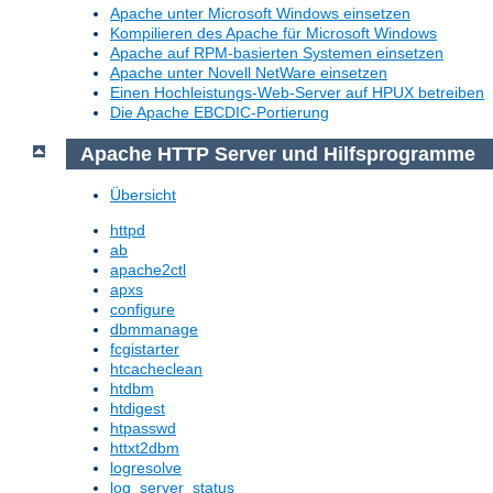
Apache unter Microsoft Windows einsetzen
Kompilieren des Apache für Microsoft Windows
Apache auf RPM-basierten Systemen einsetzen
Apache unter Novell NetWare einsetzen
Einen Hochleistungs-Web-Server auf HPUX betreiben
Die Apache EBCDIC-Portierung
Apache HTTP Server und Hilfsprogramme
Übersicht
httpd
ab
apache2ctl
apxs
configure
dbmmanage
fcgistarter
htcacheclean
htdbm
htdigest
htpasswd
httxt2dbm
logresolve
log_server_status