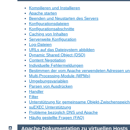
Kompilieren und Installieren
Apache starten
Beenden und Neustarten des Servers
Konfigurationsdateien
Konfigurationsabschnitte
Caching von Inhalten
Serverweite Konfiguration
Log-Dateien
URLs auf das Dateisystem abbilden
Dynamic Shared Object (DSO)
Content Negotiation
Individuelle Fehlermeldungen
Bestimmen der vom Apache verwendeten Adressen un
Multi-Processing-Module (MPMs)
Umgebungsvariablen
Parsen von Ausdrücken
Handler
Filter
Unterstützung für gemeinsame Objekt-Zwischenspeich
suEXEC Unterstützung
Probleme bezüglich DNS und Apache
Häufig gestellte Fragen (FAQ)
Apache-Dokumentation zu virtuellen Hosts