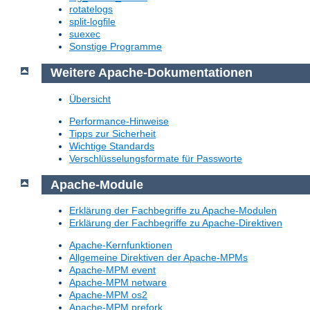
rotatelogs
split-logfile
suexec
Sonstige Programme
Weitere Apache-Dokumentationen
Übersicht
Performance-Hinweise
Tipps zur Sicherheit
Wichtige Standards
Verschlüsselungsformate für Passworte
Apache-Module
Erklärung der Fachbegriffe zu Apache-Modulen
Erklärung der Fachbegriffe zu Apache-Direktiven
Apache-Kernfunktionen
Allgemeine Direktiven der Apache-MPMs
Apache-MPM event
Apache-MPM netware
Apache-MPM os2
Apache-MPM prefork