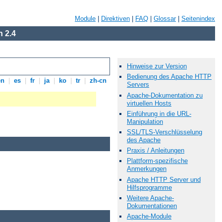
Module
|
Direktiven
|
FAQ
|
Glossar
|
Seitenindex
 2.4
Hinweise zur Version
Bedienung des Apache HTTP
en
|
es
|
fr
|
ja
|
ko
|
tr
|
zh-cn
Servers
Apache-Dokumentation zu
virtuellen Hosts
Einführung in die URL-
Manipulation
SSL/TLS-Verschlüsselung
des Apache
Praxis / Anleitungen
Plattform-spezifische
Anmerkungen
Apache HTTP Server und
Hilfsprogramme
Weitere Apache-
Dokumentationen
Apache-Module