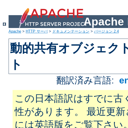
Apach
Apache
>
HTTP サーバ
>
ドキュメンテーション
>
バージョン 2.4
動的共有オブジェクト 
ト
翻訳済み言語:
e
この日本語訳はすでに古
性があります。 最近更
には英語版をご覧下さい