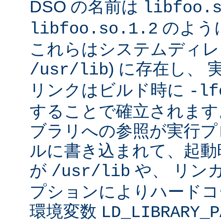
DSO の名前は
libfoo.
のよう
libfoo.so.1.2
これらはシステムディレク
) に存在し、
/usr/lib
リンクはビルド時に
-lf
することで確立されます
ブラリへの参照が実行プ
ルに書き込まれて、起動時に
が
や、 リン
/usr/lib
プションによりハードコ
環境変数
LD_LIBRARY_P