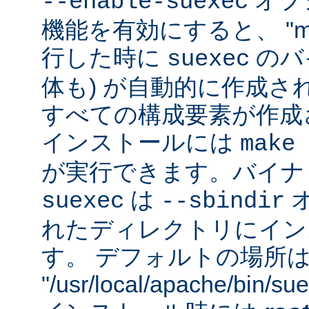
オプシ
--enable-suexec
機能を有効にすると、 "m
行した時に
のバイ
suexec
体も) が自動的に作成さ
すべての構成要素が作成
インストールには
make 
が実行できます。バイナ
は
suexec
--sbindir
れたディレクトリにイン
す。 デフォルトの場所
"/usr/local/apache/bin/