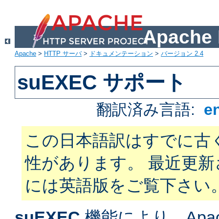
Apach
Apache
>
HTTP サーバ
>
ドキュメンテーション
>
バージョン 2.4
suEXEC サポート
翻訳済み言語:
e
この日本語訳はすでに古
性があります。 最近更
には英語版をご覧下さい
suEXEC
機能により、Apac