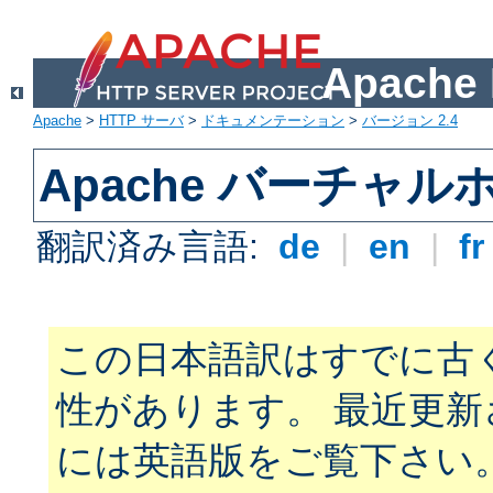
Apach
Apache
>
HTTP サーバ
>
ドキュメンテーション
>
バージョン 2.4
Apache バーチャ
翻訳済み言語:
de
|
en
|
f
この日本語訳はすでに古
性があります。 最近更
には英語版をご覧下さい