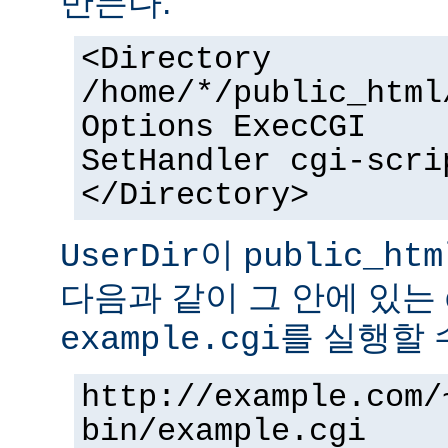
만든다.
<Directory
/home/*/public_html
Options ExecCGI
SetHandler cgi-scri
</Directory>
이
UserDir
public_htm
다음과 같이 그 안에 있는 
를 실행할 
example.cgi
http://example.com/
bin/example.cgi