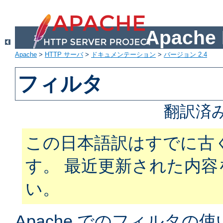
Apach
Apache
>
HTTP サーバ
>
ドキュメンテーション
>
バージョン 2.4
フィルタ
翻訳済
この日本語訳はすでに古
す。 最近更新された内
い。
Apache でのフィルタ