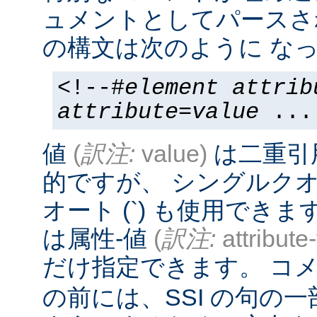
ュメントとしてパースさ
の構文は次のように なっ
<!--#
element
attrib
attribute
=
value
...
値
(
訳注:
value)
は二重引
的ですが、 シングルクオー
オート (`) も使用でき
は属性-値
(
訳注:
attribute
だけ指定できます。 コメ
の前には、SSI の句の