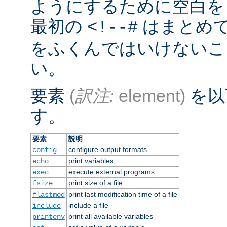
ようにするために空白を
最初の
はまとめ
<!--#
をふくんではいけないこ
い。
要素
(
訳注:
element)
を以
す。
要素
説明
configure output formats
config
print variables
echo
execute external programs
exec
print size of a file
fsize
print last modification time of a file
flastmod
include a file
include
print all available variables
printenv