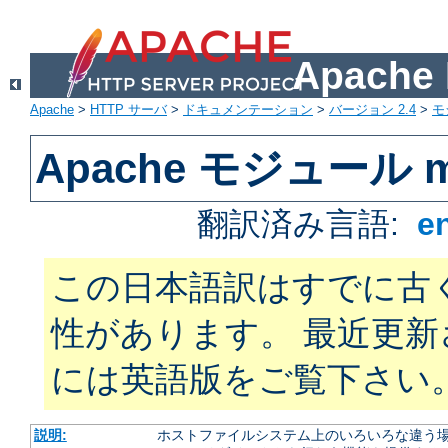
Apach
Apache
>
HTTP サーバ
>
ドキュメンテーション
>
バージョン 2.4
>
モ
Apache モジュール mo
翻訳済み言語:
e
この日本語訳はすでに古
性があります。 最近更
には英語版をご覧下さい
説明:
ホストファイルシステム上のいろいろな違う場