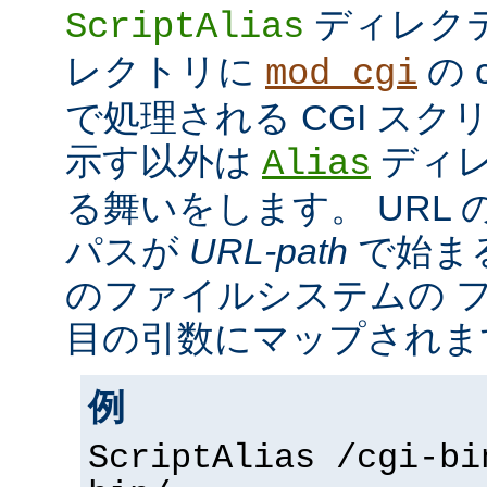
ディレク
ScriptAlias
レクトリに
の c
mod_cgi
で処理される CGI ス
示す以外は
ディレ
Alias
る舞いをします。 URL の
パスが
URL-path
で始ま
のファイルシステムの 
目の引数にマップされま
例
ScriptAlias /cgi-bi