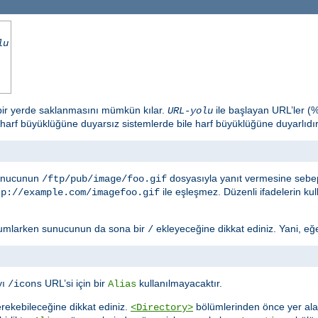
lu
 bir yerde saklanmasını mümkün kılar.
ile başlayan URL’ler (
URL-yolu
 harf büyüklüğüne duyarsız sistemlerde bile harf büyüklüğüne duyarlıdır
sunucunun
dosyasıyla yanıt vermesine sebep
/ftp/pub/image/foo.gif
ile eşleşmez. Düzenli ifadelerin ku
tp://example.com/imagefoo.gif
umlarken sunucunun da sona bir
ekleyeceğine dikkat ediniz. Yani, eğ
/
yı
URL’si için bir
kullanılmayacaktır.
/icons
Alias
rekebileceğine dikkat ediniz.
bölümlerinden önce yer al
<Directory>