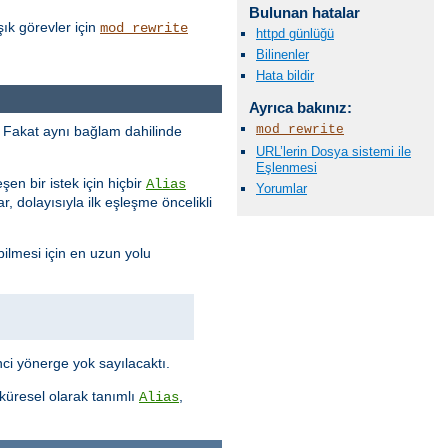
Bulunan hatalar
ık görevler için
mod_rewrite
httpd günlüğü
Bilinenler
Hata bildir
Ayrıca bakınız:
mod_rewrite
ur. Fakat aynı bağlam dahilinde
URL’lerin Dosya sistemi ile
Eşlenmesi
eşen bir istek için hiçbir
Alias
Yorumlar
, dolayısıyla ilk eşleşme öncelikli
bilmesi için en uzun yolu
ci yönerge yok sayılacaktı.
 küresel olarak tanımlı
,
Alias