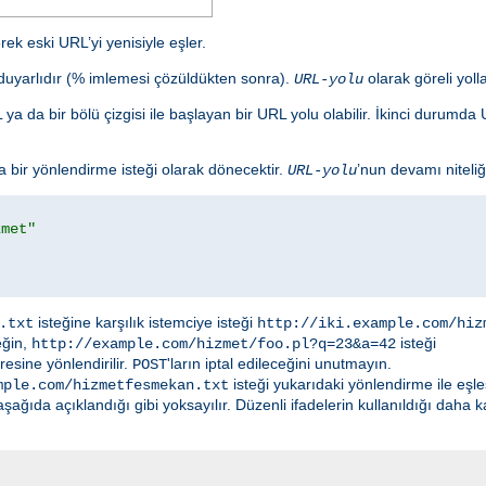
ek eski URL’yi yenisiyle eşler.
e duyarlıdır (% imlemesi çözüldükten sonra).
olarak göreli yolla
URL-yolu
ya da bir bölü çizgisi ile başlayan bir URL yolu olabilir. İkinci durum
bir yönlendirme isteği olarak dönecektir.
’nun devamı niteliğ
URL-yolu
zmet"
isteğine karşılık istemciye isteği
.txt
http://iki.example.com/hiz
eğin,
isteği
http://example.com/hizmet/foo.pl?q=23&a=42
esine yönlendirilir.
'ların iptal edileceğini unutmayın.
POST
isteği yukarıdaki yönlendirme ile eşl
mple.com/hizmetfesmekan.txt
ğıda açıklandığı gibi yoksayılır. Düzenli ifadelerin kullanıldığı daha 