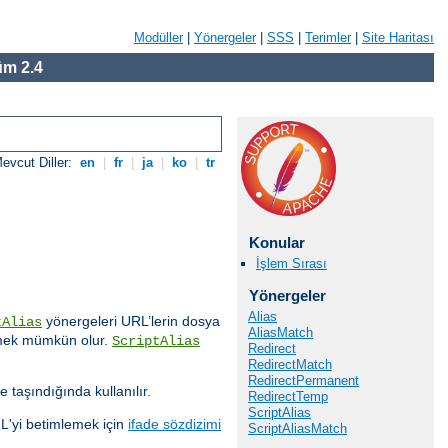
Modüller
|
Yönergeler
|
SSS
|
Terimler
|
Site Haritası
m 2.4
evcut Diller:
en
|
fr
|
ja
|
ko
|
tr
Konular
İşlem Sırası
Yönergeler
Alias
yönergeleri URL’lerin dosya
tAlias
AliasMatch
işmek mümkün olur.
ScriptAlias
Redirect
RedirectMatch
RedirectPermanent
e taşındığında kullanılır.
RedirectTemp
ScriptAlias
RL'yi betimlemek için
ifade sözdizimi
ScriptAliasMatch