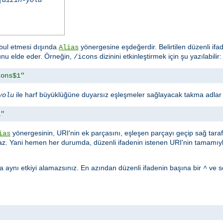
ul etmesi dışında
yönergesine eşdeğerdir. Belirtilen düzenli if
Alias
lunu elde eder. Örneğin,
dizinini etkinleştirmek için şu yazılabilir:
/icons
cons$1"
ile harf büyüklüğüne duyarsız eşleşmeler sağlayacak takma adlar ku
yolu
1"
yönergesinin, URI'nin ek parçasını, eşleşen parçayı geçip sağ tar
ias
. Yani hemen her durumda, düzenli ifadenin istenen URI'nin tamamıyl
 aynı etkiyi alamazsınız. En azından düzenli ifadenin başına bir
ve s
^