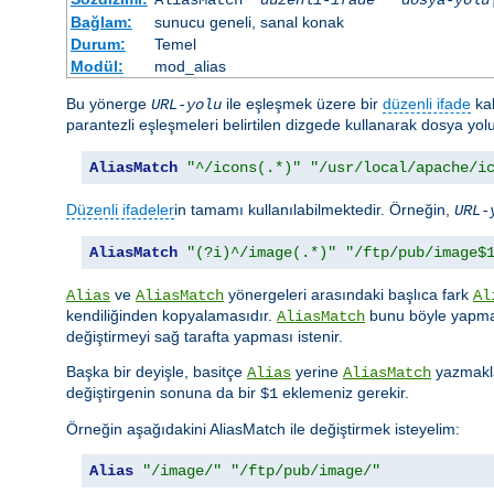
Bağlam:
sunucu geneli, sanal konak
Durum:
Temel
Modül:
mod_alias
Bu yönerge
ile eşleşmek üzere bir
düzenli ifade
kab
URL-yolu
parantezli eşleşmeleri belirtilen dizgede kullanarak dosya yo
AliasMatch
"^/icons(.*)"
"/usr/local/apache/i
Düzenli ifadeler
in tamamı kullanılabilmektedir. Örneğin,
URL-
AliasMatch
"(?i)^/image(.*)"
"/ftp/pub/image$
ve
yönergeleri arasındaki başlıca fark
Alias
AliasMatch
Al
kendiliğinden kopyalamasıdır.
bunu böyle yapmaz
AliasMatch
değiştirmeyi sağ tarafta yapması istenir.
Başka bir deyişle, basitçe
yerine
yazmakla
Alias
AliasMatch
değiştirgenin sonuna da bir
eklemeniz gerekir.
$1
Örneğin aşağıdakini AliasMatch ile değiştirmek isteyelim:
Alias
"/image/"
"/ftp/pub/image/"