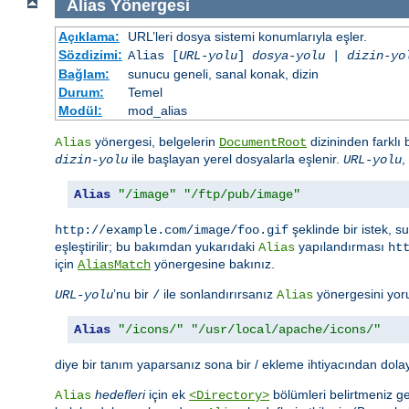
Alias
Yönergesi
Açıklama:
URL’leri dosya sistemi konumlarıyla eşler.
Sözdizimi:
Alias [
URL-yolu
]
dosya-yolu
|
dizin-yo
Bağlam:
sunucu geneli, sanal konak, dizin
Durum:
Temel
Modül:
mod_alias
yönergesi, belgelerin
dizininden farklı
Alias
DocumentRoot
ile başlayan yerel dosyalarla eşlenir.
,
dizin-yolu
URL-yolu
Alias
"/image"
"/ftp/pub/image"
şeklinde bir istek, 
http://example.com/image/foo.gif
eşleştirilir; bu bakımdan yukarıdaki
yapılandırması
Alias
ht
için
yönergesine bakınız.
AliasMatch
’nu bir
ile sonlandırırsanız
yönergesini yor
URL-yolu
/
Alias
Alias
"/icons/"
"/usr/local/apache/icons/"
diye bir tanım yaparsanız sona bir / ekleme ihtiyacından dola
hedefleri
için ek
bölümleri belirtmeniz ge
Alias
<Directory>