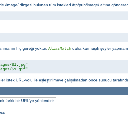
 /image/ dizgesi bulunan tüm istekleri /ftp/pub/image/ altına gönderec
"
anmanın hiç gereği yoktur.
daha karmaşık şeyler yapmamız
AliasMatch
mages/$1.jpg"
mages/$1.gif"
ler istek URL-yolu ile eşleştirilmeye çalışılmadan önce sunucu tarafında
k farklı bir URL’ye yönlendirir.
ess