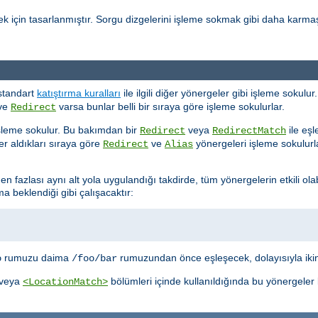
k için tasarlanmıştır. Sorgu dizgelerini işleme sokmak gibi daha karmaş
standart
katıştırma kuralları
ile ilgili diğer yönergeler gibi işleme sokul
ve
varsa bunlar belli bir sıraya göre işleme sokulurlar.
Redirect
şleme sokulur. Bu bakımdan bir
veya
ile eşl
Redirect
RedirectMatch
r aldıkları sıraya göre
ve
yönergeleri işleme sokulurlar
Redirect
Alias
en fazlası aynı alt yola uygulandığı takdirde, tüm yönergelerin etkili ola
 beklendiği gibi çalışacaktır:
rumuzu daima
rumuzundan önce eşleşecek, dolayısıyla ikin
o
/foo/bar
veya
bölümleri içinde kullanıldığında bu yönergeler
<LocationMatch>