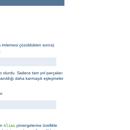
% imlemesi çözüldükten sonra)
.
 olurdu. Sadece tam yol parçaları
llanıldığı daha karmaşık eşleşmeler
er
an
yönergelerine özellikle
Alias