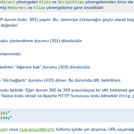
yönergeleri
ve
yönergelerinden önce ele 
edirect
Alias
ScriptAlias
lmiş
ve
yönergelerine göre önceliklidir.
Redirect
Alias
 durum kodu: 302) yapılır. Bu, istemciye özkaynağın geçici olarak başka
değerleri:
 kalıcı yönlendirme durumu (301) döndürülür.
ntanımlıdır.
elirten "diğerine bak" durumu (303) döndürülür.
rten "ölü bağlantı" durumu (410) döner. Bu durumda
belirtilmez.
URL
kodu belirtilir. Eğer durum 300 ile 399 arasındaysa bir
belirtmek ger
URL
TP Status kodu olmalı ve Apache HTTP Sunucusu kodu bilmelidir (
http_
/iki"
bisey"
veya
bölümü içinde yer alıyorsa, URL seçeneğ
ion>
<LocationMatch>