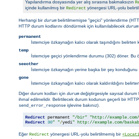
Yapılandırma dosyasında yer alış sırasına bakmaksızın
R
içinde kullanılmış bir
yönergesi URL-yolu belirti
Redirect
Herhangi bir
belirtilmemişse "geçici" yönlendirme (HTTP
durum
HTTP durum kodlarını döndürmek için kullanılabilecek
durum
permanent
İstemciye özkaynağın kalıcı olarak taşındığını belirten
temp
İstemciye geçici yönlendirme durumu (302) döner. Bu ö
seeother
İstemciye özkaynağın yerine başka bir şey konduğunu b
gone
İstemciye özkaynağın kalıcı olarak kaldırıldığını beli
Diğer durum kodları için
değiştirgesiyle sayısal durum 
durum
ihmal edilmelidir. Belirtilecek durum kodunun geçerli bir HT
işlevine bakınız).
send_error_response
Redirect
 permanent 
"/bir"
"http://example.com
Redirect
30
" "
/
yedi
" http://example.com/baska
Eğer
yönergesi URL-yolu belirtilmemiş bir
Redirect
<Locat