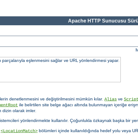
Apache HTTP Sunucusu Sürü
M
n parçalarıyla eşlenmesini sağlar ve URL yönlendirmesi yapar.
rin denetlenmesini ve değiştirilmesini mümkün kılar.
ve
Alias
Scrip
ile belirtilen site belge ağacı altında bulunmayan içeriğe er
mentRoot
 dizin olarak imler.
n istemcileri yönlendirmekte kullanılır. Çoğunlukla özkaynak başka bir yer
a
bölümleri içinde kullanıldığında hedef yolu veya U
<LocationMatch>