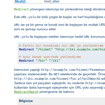
Modül:
mod_alias
yönergesi istemciye bir yönlendirme isteği döndürer
Redirect
Eski
bir bölü çizgisi ile başlar ve harf büyüklüğün
URL-yolu
ise ya bir şema ve konak ismi ile başlayan bir mutlak URL 
URL
ismi ve şemayı sunucu ekler.
ile başlayan istekler istemciye hedef
konumuna 
URL-yolu
URL
# Farklı bir konaktaki bir URL'ye yönlendirme
Redirect
"/hizmet"
"http://iki.example.com/hi
# Aynı konak üzerinde yönlendirme
Redirect
"/bir"
"/iki"
İstemcinin yaptığı
http://example.com/hizmet/fesmekan
yapması söylenecektir. Bu
isteklerinde de geçerlidir. Örn
GET
adr
http://iki.example.com/hizmet/foo.pl?q=23&a=42
Sadece tam yol parçaları eşleştirilir, bu nedenle
http://exa
kullanılan daha karmaşık eşleşmeler için URL-yolu seçeneği aşa
yönergesine de bakınız.
RedirectMatch
Bilginize