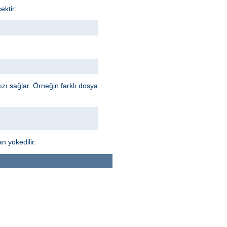
ektir:
ı sağlar. Örneğin farklı dosya
n yokedilir.