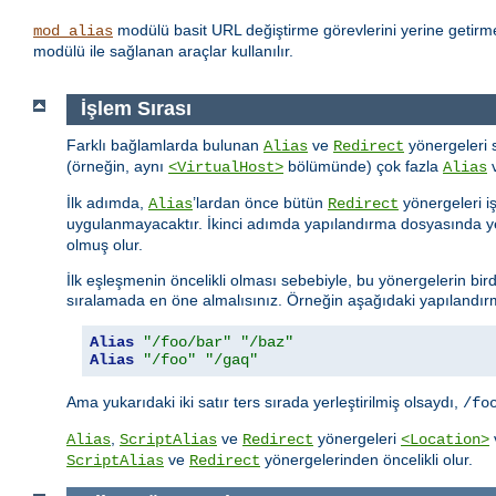
modülü basit URL değiştirme görevlerini yerine getirme
mod_alias
modülü ile sağlanan araçlar kullanılır.
İşlem Sırası
Farklı bağlamlarda bulunan
ve
yönergeleri 
Alias
Redirect
(örneğin, aynı
bölümünde) çok fazla
<VirtualHost>
Alias
İlk adımda,
’lardan önce bütün
yönergeleri i
Alias
Redirect
uygulanmayacaktır. İkinci adımda yapılandırma dosyasında ye
olmuş olur.
İlk eşleşmenin öncelikli olması sebebiyle, bu yönergelerin bird
sıralamada en öne almalısınız. Örneğin aşağıdaki yapılandırma
Alias
"/foo/bar"
"/baz"
Alias
"/foo"
"/gaq"
Ama yukarıdaki iki satır ters sırada yerleştirilmiş olsaydı,
/fo
,
ve
yönergeleri
Alias
ScriptAlias
Redirect
<Location>
ve
yönergelerinden öncelikli olur.
ScriptAlias
Redirect