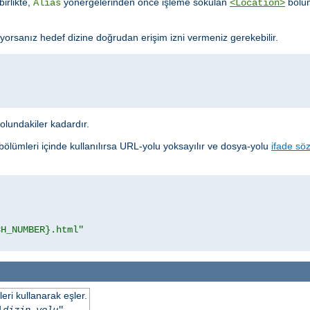
birlikte,
yönergelerinden önce işleme sokulan
bölüm
Alias
<Location>
yorsanız hedef dizine doğrudan erişim izni vermeniz gerekebilir.
yolundakiler kadardır.
bölümleri içinde kullanılırsa URL-yolu yoksayılır ve dosya-yolu
ifade söz
CH_NUMBER}.html"
eri kullanarak eşler.
|
dizin-yolu
"