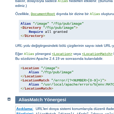
bakılır, dolayısıyla sadece
hedefleri etkilenir. (Bununla 
Alias
ediniz.)
Özellikle,
dışında bir dizine bir
oluşturu
DocumentRoot
Alias
Alias
"/image"
"/ftp/pub/image"
<
Directory
"/ftp/pub/image"
>
Require
</
Directory
>
URL-yolu
değiştirgesindeki bölü çizgilerinin sayısı istek URL-
Eğer
yönergesi
veya
Alias
<Location>
<LocationMatch>
Bu sözdizimi Apache 2.4.19 ve sonrasında kulanılabilir.
<
Location
"/image"
>
Alias
"/ftp/pub/image"
</
Location
>
<
LocationMatch
"/error/(?<NUMBER>[0-9]+)"
>
Alias
"/usr/local/apache/errors/%{env:MAT
</
LocationMatch
>
AliasMatch
Yönergesi
Açıklama:
URL’leri dosya sistemi konumlarıyla düzenli ifadel
Sözdizimi:
AliasMatch "
düzenli-ifade
" "
dosya-yolu