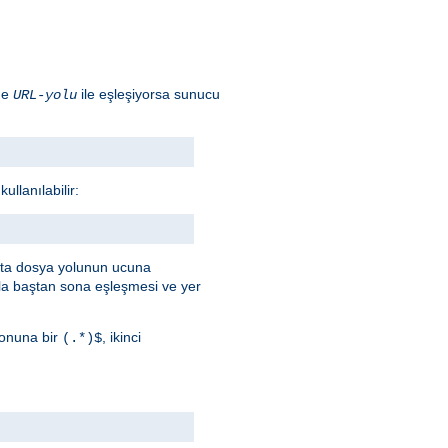
ade
ile eşleşiyorsa sunucu
URL-yolu
llanılabilir:
afta dosya yolunun ucuna
a baştan sona eşleşmesi ve yer
onuna bir
, ikinci
(.*)$