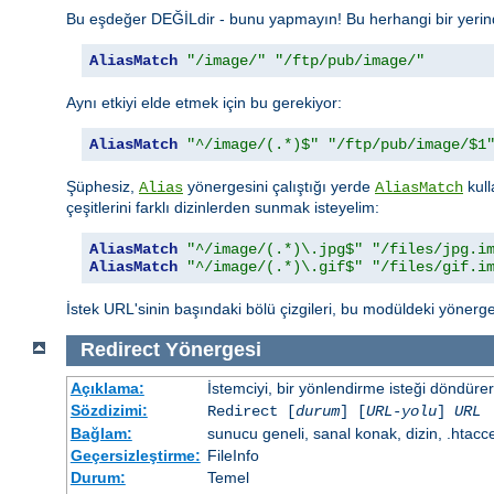
Bu eşdeğer DEĞİLdir - bunu yapmayın! Bu herhangi bir yerinde
AliasMatch
"/image/"
"/ftp/pub/image/"
Aynı etkiyi elde etmek için bu gerekiyor:
AliasMatch
"^/image/(.*)$"
"/ftp/pub/image/$1
Şüphesiz,
yönergesini çalıştığı yerde
kull
Alias
AliasMatch
çeşitlerini farklı dizinlerden sunmak isteyelim:
AliasMatch
"^/image/(.*)\.jpg$"
"/files/jpg.i
AliasMatch
"^/image/(.*)\.gif$"
"/files/gif.i
İstek URL'sinin başındaki bölü çizgileri, bu modüldeki yönerge
Redirect
Yönergesi
Açıklama:
İstemciyi, bir yönlendirme isteği döndürere
Sözdizimi:
Redirect [
durum
] [
URL-yolu
]
URL
Bağlam:
sunucu geneli, sanal konak, dizin, .htacc
Geçersizleştirme:
FileInfo
Durum:
Temel