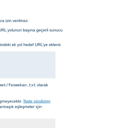
ra izin verilmez.
da URL yolunun başına geçerli sunucu
indeki ek yol hedef URL’ye eklenir.
olarak
met/fesmekan.txt
eşmeyecektir.
İfade sözdizimi
karmaşık eşleşmeler için