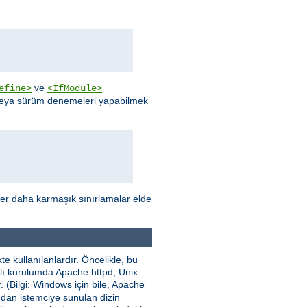
ve
efine>
<IfModule>
 veya sürüm denemeleri yapabilmek
ler daha karmaşık sınırlamalar elde
e kullanılanlardır. Öncelikle, bu
nımlı kurulumda Apache httpd, Unix
. (Bilgi: Windows için bile, Apache
ından istemciye sunulan dizin