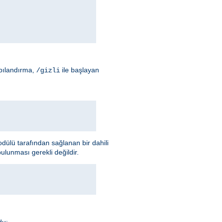
apılandırma,
ile başlayan
/gizli
ülü tarafından sağlanan bir dahili
ulunması gerekli değildir.
du: