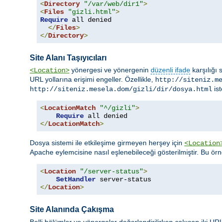
<
Directory
"/var/web/dir1"
>
<
Files
"gizli.html"
>
Require
 all denied

</
Files
>
</
Directory
>
Site Alanı Taşıyıcıları
yönergesi ve yönergenin
düzenli ifade
karşılığı 
<Location>
URL yollarına erişimi engeller. Özellikle,
http://siteniz.m
ist
http://siteniz.mesela.dom/gizli/dir/dosya.html
<
LocationMatch
"^/gizli"
>
Require
</
LocationMatch
>
Dosya sistemi ile etkileşime girmeyen herşey için
<Location
Apache eylemcisine nasıl eşlenebileceği gösterilmiştir. Bu ör
<
Location
"/server-status"
>
SetHandler
</
Location
>
Site Alanında Çakışma
Belli bölümler ve yönergeler değerlendirilirken çakışan iki URL