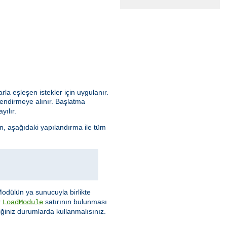
arla eşleşen istekler için uygulanır.
lendirmeye alınır. Başlatma
yılır.
n, aşağıdaki yapılandırma ile tüm
Modülün ya sunucuyla birlikte
r
satırının bulunması
LoadModule
ğiniz durumlarda kullanmalısınız.