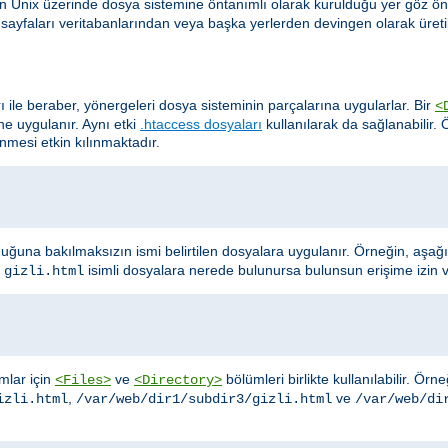
in Unix üzerinde dosya sistemine öntanımlı olarak kurulduğu yer göz ö
te sayfaları veritabanlarından veya başka yerlerden devingen olarak üretil
rı ile beraber, yönergeleri dosya sisteminin parçalarına uygularlar. Bir
<
ine uygulanır. Aynı etki
.htaccess dosyaları
kullanılarak da sağlanabilir.
lenmesi etkin kılınmaktadır.
uğuna bakılmaksızın ismi belirtilen dosyalara uygulanır. Örneğin, aşağ
e
isimli dosyalara nerede bulunursa bulunsun erişime izin 
gizli.html
ımlar için
ve
bölümleri birlikte kullanılabilir. Ör
<Files>
<Directory>
,
ve
izli.html
/var/web/dir1/subdir3/gizli.html
/var/web/di