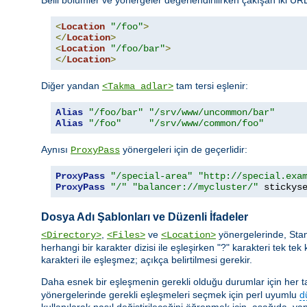
<
Location
"/foo"
>
</
Location
>
<
Location
"/foo/bar"
>
</
Location
>
Diğer yandan
tam tersi eşlenir:
<Takma adlar>
Alias
"/foo/bar"
"/srv/www/uncommon/bar"
Alias
"/foo"
"/srv/www/common/foo"
Aynısı
yönergeleri için de geçerlidir:
ProxyPass
ProxyPass
"/special-area"
"http://special.exa
ProxyPass
"/"
"balancer://mycluster/"
 stickys
Dosya Adı Şablonları ve Düzenli İfadeler
,
ve
yönergelerinde, Sta
<Directory>
<Files>
<Location>
herhangi bir karakter dizisi ile eşleşirken "?" karakteri tek tek 
karakteri ile eşleşmez; açıkça belirtilmesi gerekir.
Daha esnek bir eşleşmenin gerekli olduğu durumlar için her taşı
yönergelerinde gerekli eşleşmeleri seçmek için perl uyumlu
d
kullanılarak nasıl değiştirileceğini öğrenmek için, aşağıda, yap