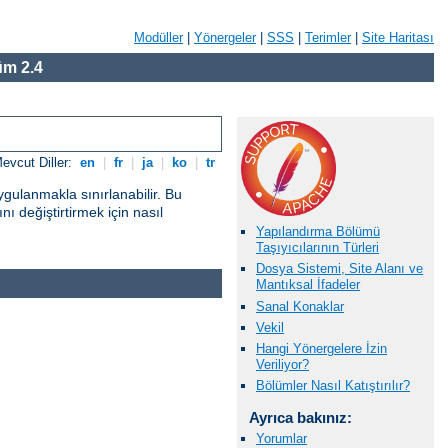
Modüller
|
Yönergeler
|
SSS
|
Terimler
|
Site Haritası
m 2.4
evcut Diller:
en
|
fr
|
ja
|
ko
|
tr
gulanmakla sınırlanabilir. Bu
ı değiştirtirmek için nasıl
Yapılandırma Bölümü
Taşıyıcılarının Türleri
Dosya Sistemi, Site Alanı ve
Mantıksal İfadeler
Sanal Konaklar
Vekil
Hangi Yönergelere İzin
Veriliyor?
Bölümler Nasıl Katıştırılır?
Ayrıca bakınız:
Yorumlar