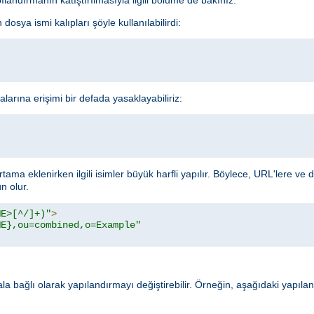
dosya ismi kalıpları şöyle kullanılabilirdi:
alarına erişimi bir defada yasaklayabiliriz:
rtama eklenirken ilgili isimler büyük harfli yapılır. Böylece, URL'lere ve
 olur.
ME>[^/]+)"
>
ME},ou=combined,o=Example"
rala bağlı olarak yapılandırmayı değiştirebilir. Örneğin, aşağıdaki yapıl