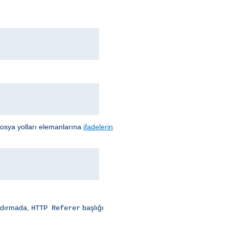
 dosya yolları elemanlarına
ifadelerin
andırmada,
başlığı
HTTP Referer