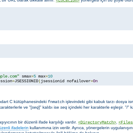
<Location>
mple.com"
 smax
=
5
 max
=
10
ession
=
JSESSIONID
|
jsessionid nofailover
=
On
ndart C kütüphanesindeki
işlevindeki gibi kabuk tarzı dosya ismi 
fnmatch
karakterlerle ve "[
seq
]" kalıbı ise
seq
içindeki her karakterle eşleşir. "/" 
yıcının bir düzenli ifade karşılığı vardır.
,
<DirectoryMatch>
<Files
üzenli ifadelerin
kullanımına izin verilir. Ayrıca, yönergelerin uygulanışın
ılandırmanın katıştırılmasıyla ilgili bölüme de bakınız.