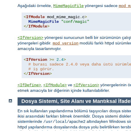
Aşağıdaki örnekte,
yönergesi sadece
MimeMagicFile
mod_m
<
IfModule
 mod_mime_magic
.
c
>
MimeMagicFile
"conf/magic"
</
IfModule
>
yönergesi sunucunun belli bir sürümünün çalışt
<IfVersion>
yönergeleri gibidir.
modülü farklı httpd sürümle
mod_version
amacıyla tasarlanmıştır.
<
IfVersion
>=
2.4
>
# burası sadece 2.4.0 veya daha üstü sürüml
# iş görür.
</
IfVersion
>
,
ve
yönergelerinin ön
<IfDefine>
<IfModule>
<IfVersion>
etmek amacıyla bir diğerinin içinde kullanılabilirler.
Dosya Sistemi, Site Alanı ve Mantıksal İfade
En sık kullanılan yapılandırma bölümü taşıyıcıları dosya sistem
ikisi arasındaki farkları bilmek önemlidir. Dosya sistemi diskl
sistemlerinde
altındayken Windows si
/usr/local/apache2
httpd yapılandırma dosyalarında dosya yolu belirtilirken tersbö