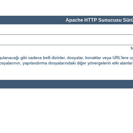
Apache HTTP Sunucusu Sürü
M
nacağı gibi sadece belli dizinler, dosyalar, konaklar veya URL’lere uy
syalarının, yapılandırma dosyalarındaki diğer yönergelerin etki alanların