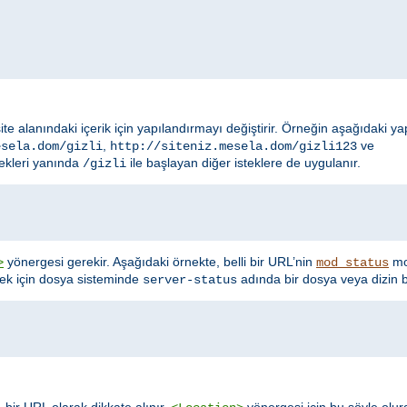
site alanındaki içerik için yapılandırmayı değiştirir. Örneğin aşağıdaki y
,
ve
esela.dom/gizli
http://siteniz.mesela.dom/gizli123
ekleri yanında
ile başlayan diğer isteklere de uygulanır.
/gizli
yönergesi gerekir. Aşağıdaki örnekte, belli bir URL’nin
mod
>
mod_status
nek için dosya sisteminde
adında bir dosya veya dizin b
server-status
 bir URL olarak dikkate alınır.
yönergesi için bu şöyle olur