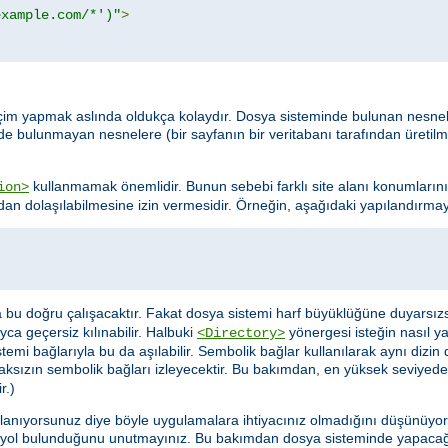
example.com/*')"
>
da seçim yapmak aslında oldukça kolaydır. Dosya sisteminde bulunan nesn
nde bulunmayan nesnelere (bir sayfanın bir veritabanı tarafından üretil
kullanmamak önemlidir. Bunun sebebi farklı site alanı konumlarını
ion>
dan dolaşılabilmesine izin vermesidir. Örneğin, aşağıdaki yapılandırmayı
sa bu doğru çalışacaktır. Fakat dosya sistemi harf büyüklüğüne duyarsız
ca geçersiz kılınabilir. Halbuki
yönergesi isteğin nasıl y
<Directory>
mi bağlarıyla bu da aşılabilir. Sembolik bağlar kullanılarak aynı dizin 
aksızın sembolik bağları izleyecektir. Bu bakımdan, en yüksek seviyede
r.)
llanıyorsunuz diye böyle uygulamalara ihtiyacınız olmadığını düşünüyor ol
 yol bulunduğunu unutmayınız. Bu bakımdan dosya sisteminde yapacağ