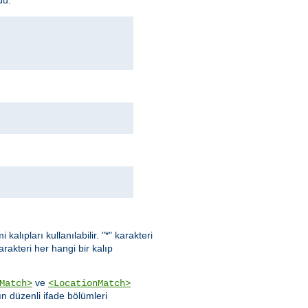
kalıpları kullanılabilir. "*" karakteri
karakteri her hangi bir kalıp
ve
Match>
<LocationMatch>
ın düzenli ifade bölümleri