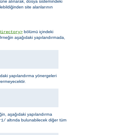
nüne alınarak, dosya sistemindeki
ebildiğinden site alanlarının
bölümü içindeki
Directory>
 Örneğin aşağıdaki yapılandırmada,
ıdaki yapılandırma yönergeleri
vermeyecektir.
neğin, aşağıdaki yapılandırma
altında bulunabilecek diğer tüm
r1/