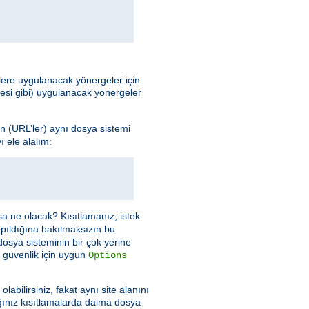
elere uygulanacak yönergeler için
mesi gibi) uygulanacak yönergeler
n (URL’ler) aynı dosya sistemi
 ele alalım:
sa ne olacak? Kısıtlamanız, istek
apıldığına bakılmaksızın bu
dosya sisteminin bir çok yerine
 güvenlik için uygun
Options
abilirsiniz, fakat aynı site alanını
ınız kısıtlamalarda daima dosya