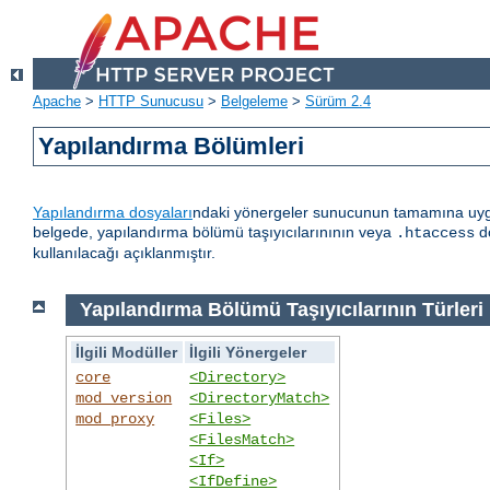
Apache
>
HTTP Sunucusu
>
Belgeleme
>
Sürüm 2.4
Yapılandırma Bölümleri
Yapılandırma dosyaları
ndaki yönergeler sunucunun tamamına uygula
belgede, yapılandırma bölümü taşıyıcılarınının veya
do
.htaccess
kullanılacağı açıklanmıştır.
Yapılandırma Bölümü Taşıyıcılarının Türleri
İlgili Modüller
İlgili Yönergeler
core
<Directory>
mod_version
<DirectoryMatch>
mod_proxy
<Files>
<FilesMatch>
<If>
<IfDefine>