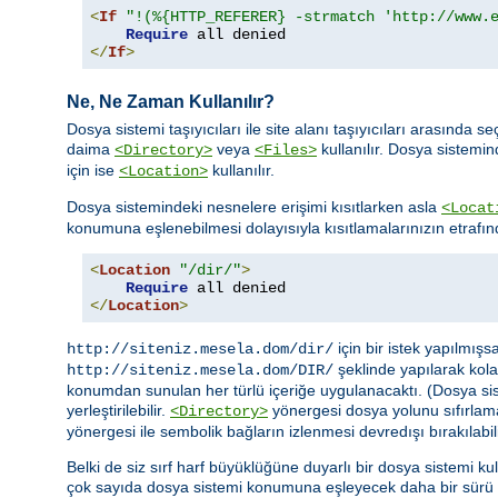
<
If
"!(%{HTTP_REFERER} -strmatch 'http://www.
Require
</
If
>
Ne, Ne Zaman Kullanılır?
Dosya sistemi taşıyıcıları ile site alanı taşıyıcıları arasın
daima
veya
kullanılır. Dosya sistemi
<Directory>
<Files>
için ise
kullanılır.
<Location>
Dosya sistemindeki nesnelere erişimi kısıtlarken asla
<Locat
konumuna eşlenebilmesi dolayısıyla kısıtlamalarınızın etrafın
<
Location
"/dir/"
>
Require
</
Location
>
için bir istek yapılmış
http://siteniz.mesela.dom/dir/
şeklinde yapılarak kolay
http://siteniz.mesela.dom/DIR/
konumdan sunulan her türlü içeriğe uygulanacaktı. (Dosya siste
yerleştirilebilir.
yönergesi dosya yolunu sıfırlam
<Directory>
yönergesi ile sembolik bağların izlenmesi devredışı bırakılabili
Belki de siz sırf harf büyüklüğüne duyarlı bir dosya sistemi ku
çok sayıda dosya sistemi konumuna eşleyecek daha bir sürü