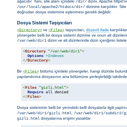
ağacıdır. Yani, site alanı içindeki
dizini, Apache httpd’n
/dir/
dizinine karşılıktır. Si
/usr/local/apache2/htdocs/dir/
doğrudan dosya sistemine eşlenmesi gerekli değildir.
Dosya Sistemi Taşıyıcıları
ve
taşıyıcıları,
düzenli ifade
karşılıkla
<Directory>
<Files>
yönergeler belli bir dosya sistemi dizinine ve onun alt dizinler
dizini ve alt dizinlerinde dizin içeriğinin liste
/var/web/dir1
<
Directory
"/var/web/dir1"
>
Options
+Indexes
</
Directory
>
Bir
bölümü içindeki yönergeler, hangi dizinde bulund
<Files>
yapılandırma dosyasının ana bölümüne yerleştirildiği takdird
<
Files
"gizli.html"
>
Require
</
Files
>
Dosya sisteminin belli bir yerindeki belli dosyalarla ilgili yaptır
,
/var/web/dir1/gizli.html
/var/web/dir1/subdir2/g
dosyalarına erişimi yasaklar.
gizli.html