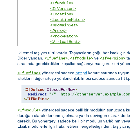
<IfModule>
<IfVersion>
<Location>
<LocationMatch>
<MDomainSet>
<Proxy>
<ProxyMatch>
<VirtualHost>
İki temel taşıyıcı türü vardır. Taşıyıcıların çoğu her istek için
Diğer yandan,
,
ve
ta
<IfDefine>
<IfModule>
<IfVersion>
sırasında gerektirdikleri koşullar sağlanıyorsa içerdikleri yöner
yönergesi sadece
komut satırında uygun 
<IfDefine>
httpd
isteklerin diğer siteye yönlendirilebilmesi sadece sunucu
htt
<
IfDefine
ClosedForNow
>
Redirect
"/"
"http://otherserver.example.co
</
IfDefine
>
yönergesi sadece belli bir modülün sunucuda kull
<IfModule>
durağan olarak derlenmiş olması ya da devingen olarak derl
gerekir. Bu yönergeyi sadece belli bir modülün varlığının ve
Eksik modüllerle ilgili hata iletilerini engellediğinden, taşıyı