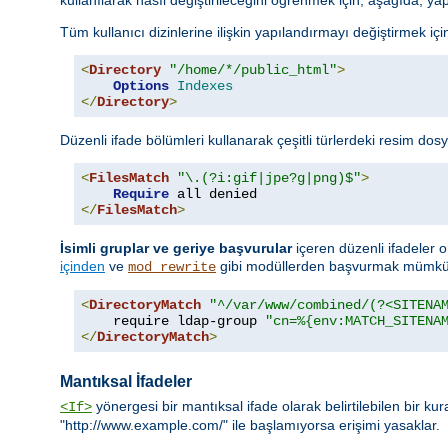
Tüm kullanıcı dizinlerine ilişkin yapılandırmayı değiştirmek için 
<
Directory
"/home/*/public_html"
>
Options
Indexes
</
Directory
>
Düzenli ifade bölümleri kullanarak çeşitli türlerdeki resim dosy
<
FilesMatch
"\.(?i:gif|jpe?g|png)$"
>
Require
</
FilesMatch
>
İsimli gruplar ve geriye başvurular
içeren düzenli ifadeler o
içinden
ve
gibi modüllerden başvurmak mümkün
mod_rewrite
<
DirectoryMatch
"^/var/www/combined/(?<SITENA
    require ldap-group 
"cn=%{env:MATCH_SITENA
</
DirectoryMatch
>
Mantıksal İfadeler
yönergesi bir mantıksal ifade olarak belirtilebilen bir ku
<If>
"http://www.example.com/" ile başlamıyorsa erişimi yasaklar.