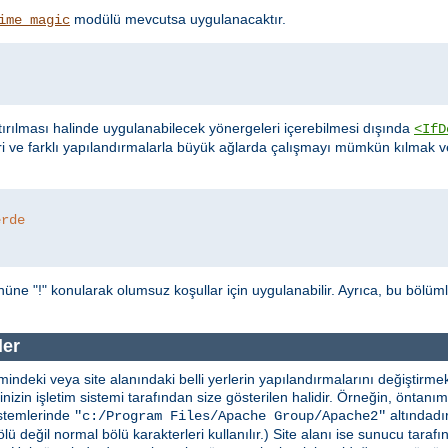
modülü mevcutsa uygulanacaktır.
ime_magic
ırılması halinde uygulanabilecek yönergeleri içerebilmesi dışında
<IfD
ri ve farklı yapılandırmalarla büyük ağlarda çalışmayı mümkün kılmak
erde
üne "!" konularak olumsuz koşullar için uygulanabilir. Ayrıca, bu bölüm
ler
indeki veya site alanındaki belli yerlerin yapılandırmalarını değiştirmekt
erinizin işletim sistemi tarafından size gösterilen halidir. Örneğin, önta
stemlerinde
altındadır
"c:/Program Files/Apache Group/Apache2"
lü değil normal bölü karakterleri kullanılır.) Site alanı ise sunucu taraf