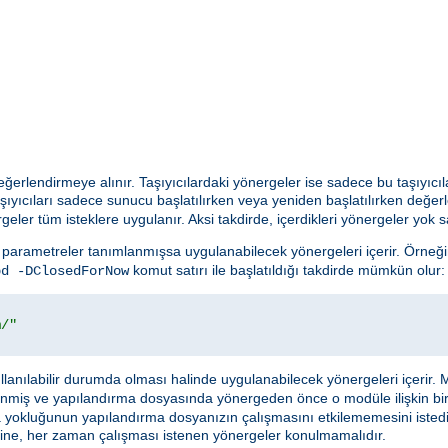
 değerlendirmeye alınır. Taşıyıcılardaki yönergeler ise sadece bu taşıyıcıl
şıyıcıları sadece sunucu başlatılırken veya yeniden başlatılırken değer
geler tüm isteklere uygulanır. Aksi takdirde, içerdikleri yönergeler yok sa
parametreler tanımlanmışsa uygulanabilecek yönergeleri içerir. Örneği
komut satırı ile başlatıldığı takdirde mümkün olur:
pd -DClosedForNow
m/"
anılabilir durumda olması halinde uygulanabilecek yönergeleri içerir. 
enmiş ve yapılandırma dosyasında yönergeden önce o modüle ilişkin bi
ya yokluğunun yapılandırma dosyanızın çalışmasını etkilememesini istedi
cı içine, her zaman çalışması istenen yönergeler konulmamalıdır.