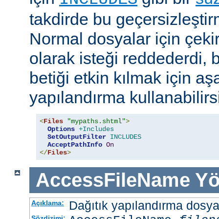
takdirde bu geçersizleştir
Normal dosyalar için çek
olarak isteği reddederdi, 
betiği etkin kılmak için aş
yapılandırma kullanabilirs
<
Files
"mypaths.shtml"
>
Options
+Includes
SetOutputFilter
INCLUDES
AcceptPathInfo
On
</
Files
>
AccessFileName
Yö
Dağıtık yapılandırma dosyası
Açıklama:
Sözdizimi: