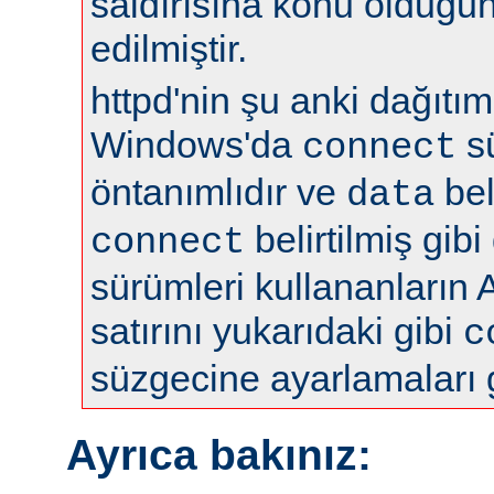
saldırısına konu olduğun
edilmiştir.
httpd'nin şu anki dağıtıml
Windows'da
s
connect
öntanımlıdır ve
bel
data
belirtilmiş gibi
connect
sürümleri kullananların 
satırını yukarıdaki gibi
c
süzgecine ayarlamaları 
Ayrıca bakınız: