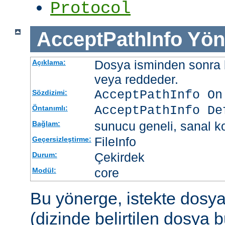
Protocol
AcceptPathInfo
Yön
Dosya isminden sonra be
Açıklama:
veya reddeder.
AcceptPathInfo On
Sözdizimi:
AcceptPathInfo De
Öntanımlı:
sunucu geneli, sanal ko
Bağlam:
FileInfo
Geçersizleştirme:
Çekirdek
Durum:
core
Modül:
Bu yönerge, istekte dosy
(dizinde belirtilen dosya 