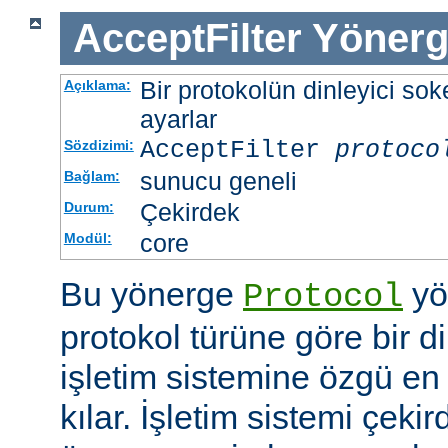
AcceptFilter
Yönerg
Bir protokolün dinleyici soke
Açıklama:
ayarlar
AcceptFilter
protoco
Sözdizimi:
sunucu geneli
Bağlam:
Çekirdek
Durum:
core
Modül:
Bu yönerge
yö
Protocol
protokol türüne göre bir d
işletim sistemine özgü en 
kılar. İşletim sistemi çekir