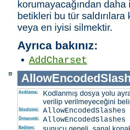
korumayacağından daha i
betikleri bu tür saldırılar
veya en iyisi silmektir.
Ayrıca bakınız:
AddCharset
AllowEncodedSlas
Kodlanmış dosya yolu ayrac
Açıklama:
verilip verilmeyeceğini belir
AllowEncodedSlashes 
Sözdizimi:
AllowEncodedSlashes 
Öntanımlı:
sunucu geneli, sanal kona
Bağlam: