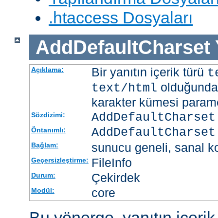
.htaccess Dosyaları
AddDefaultCharset
Bir yanıtın içerik türü
Açıklama:
t
olduğunda 
text/html
karakter kümesi paramet
AddDefaultCharset
Sözdizimi:
AddDefaultCharset
Öntanımlı:
sunucu geneli, sanal ko
Bağlam:
FileInfo
Geçersizleştirme:
Çekirdek
Durum:
core
Modül:
Bu yönerge, yanıtın içerik