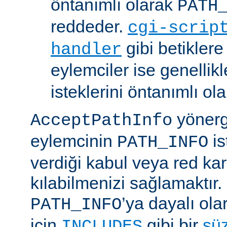
öntanımlı olarak
PATH
reddeder.
cgi-scrip
gibi betikler
handler
eylemciler ise genellik
isteklerini öntanımlı ol
yönerge
AcceptPathInfo
eylemcinin
is
PATH_INFO
verdiği kabul veya red kar
kılabilmenizi sağlamaktır.
’ya dayalı ola
PATH_INFO
için
gibi bir
sü
INCLUDES