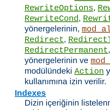
,
RewriteOptions
Re
,
RewriteCond
Rewri
yönergelerinin,
mod_a
,
Redirect
Redirect
RedirectPermanent
yönergelerinin ve
mod
modülündeki
y
Action
kullanımına izin verilir.
Indexes
Dizin içeriğinin listel