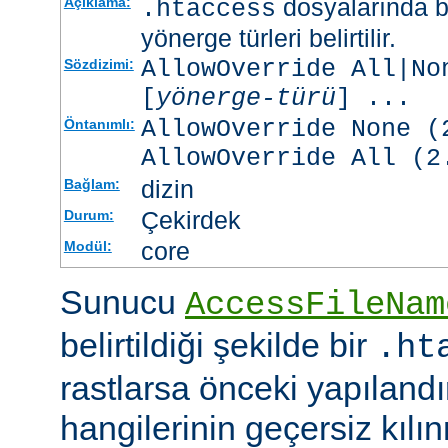
dosyalarında b
Açıklama:
.htaccess
yönerge türleri belirtilir.
AllowOverride All|No
Sözdizimi:
[
yönerge-türü
] ...
AllowOverride None (
Öntanımlı:
AllowOverride All (2
dizin
Bağlam:
Çekirdek
Durum:
core
Modül:
Sunucu
AccessFileNam
belirtildiği şekilde bir
.ht
rastlarsa önceki yapıland
hangilerinin geçersiz kıl