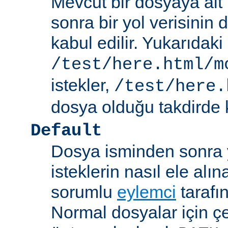
Mevcut bir dosyaya ait
sonra bir yol verisinin de
kabul edilir. Yukarıdaki
/test/here.html/m
istekler,
/test/here.
dosya olduğu takdirde k
Default
Dosya isminden sonra yo
isteklerin nasıl ele alı
sorumlu
eylemci
tarafı
Normal dosyalar için ç