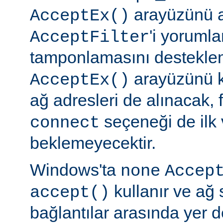
arayüzünü a
AcceptEx()
'i yorumla
AcceptFilter
tamponlamasını destekl
arayüzünü k
AcceptEx()
ağ adresleri de alınacak, 
seçeneği de ilk 
connect
beklemeyecektir.
Windows'ta
none
Accep
kullanır ve ağ 
accept()
bağlantılar arasında yer 