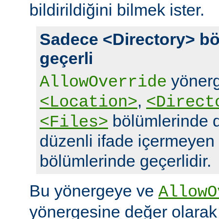
bildirildiğini bilmek ister.
Sadece <Directory> bö
geçerli
yönerg
AllowOverride
,
<Location>
<Direct
bölümlerinde d
<Files>
düzenli ifade içermeyen
bölümlerinde geçerlidir.
Bu yönergeye ve
AllowO
yönergesine değer olara