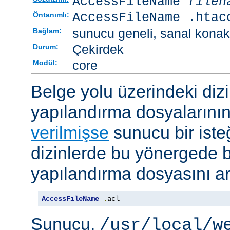
AccessFileName
filen
AccessFileName .htac
Öntanımlı:
sunucu geneli, sanal konak
Bağlam:
Çekirdek
Durum:
core
Modül:
Belge yolu üzerindeki dizi
yapılandırma dosyalarını
verilmişse
sunucu bir iste
dizinlerde bu yönergede be
yapılandırma dosyasını ar
AccessFileName
.
acl
Sunucu,
/usr/local/w