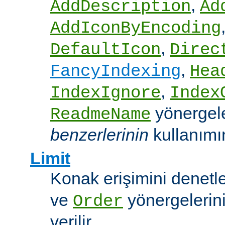
,
AddDescription
Ad
AddIconByEncoding
,
DefaultIcon
Direc
,
FancyIndexing
Hea
,
IndexIgnore
Index
yönergel
ReadmeName
benzerlerinin
kullanımına
Limit
Konak erişimini denet
ve
yönergelerini
Order
verilir.