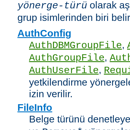
olarak aş
yönerge-türü
grup isimlerinden biri belirt
AuthConfig
,
AuthDBMGroupFile
,
AuthGroupFile
Aut
,
AuthUserFile
Requ
yetkilendirme yönergele
izin verilir.
FileInfo
Belge türünü denetley