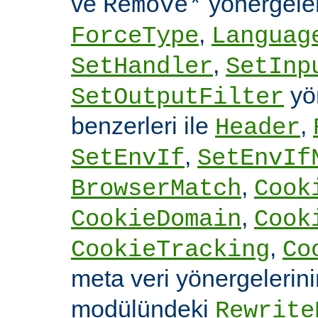
ve
yönergele
Remove*
,
ForceType
Languag
,
SetHandler
SetInp
yön
SetOutputFilter
benzerleri ile
,
Header
,
SetEnvIf
SetEnvIf
,
BrowserMatch
Cook
,
CookieDomain
Cook
,
CookieTracking
Co
meta veri yönergelerin
modülündeki
Rewrite