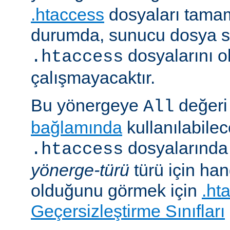
.htaccess
dosyaları tamam
durumda, sunucu dosya si
dosyalarını 
.htaccess
çalışmayacaktır.
Bu yönergeye
değeri 
All
bağlamında
kullanılabile
dosyalarında i
.htaccess
yönerge-türü
türü için han
olduğunu görmek için
.ht
Geçersizleştirme Sınıfları