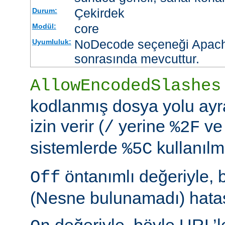
Çekirdek
Durum:
core
Modül:
NoDecode seçeneği Apache
Uyumluluk:
sonrasında mevcuttur.
AllowEncodedSlashes
kodlanmış dosya yolu ayr
izin verir (
yerine
ve
/
%2F
sistemlerde
kullanılm
%5C
öntanımlı değeriyle, 
Off
(Nesne bulunamadı) hatası
değeriyle, böyle URL’le