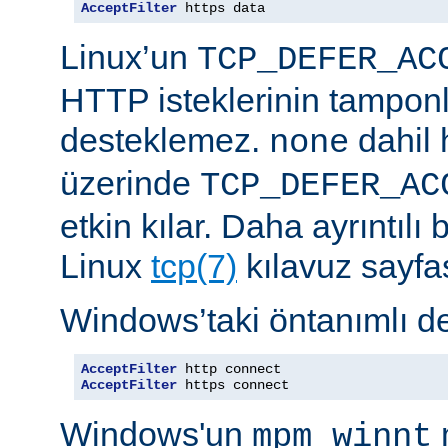
AcceptFilter
 https data
Linux’un
TCP_DEFER_AC
HTTP isteklerinin tampon
desteklemez.
dahil 
none
üzerinde
TCP_DEFER_AC
etkin kılar. Daha ayrıntılı 
Linux
tcp(7)
kılavuz sayfa
Windows’taki öntanımlı de
AcceptFilter
AcceptFilter
 https connect
Windows'un
mpm_winnt