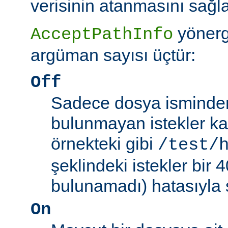
verisinin atanmasını sağla
yönerg
AcceptPathInfo
argüman sayısı üçtür:
Off
Sadece dosya isminden 
bulunmayan istekler kab
örnekteki gibi
/test/
şeklindeki istekler bir
bulunamadı) hatasıyla 
On