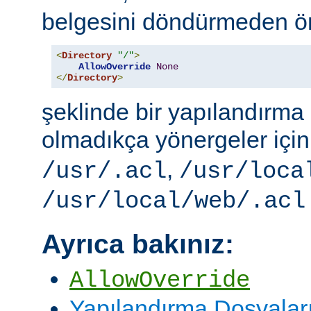
belgesini döndürmeden ö
<
Directory
"/"
>
AllowOverride
None
</
Directory
>
şeklinde bir yapılandırma i
olmadıkça yönergeler içi
,
/usr/.acl
/usr/loca
/usr/local/web/.acl
Ayrıca bakınız:
AllowOverride
Yapılandırma Dosyalar