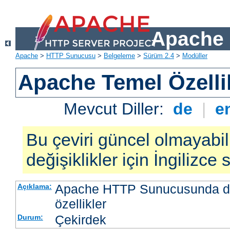
Apache 
Apache
>
HTTP Sunucusu
>
Belgeleme
>
Sürüm 2.4
>
Modüller
Apache Temel Özellik
Mevcut Diller:
de
|
e
Bu çeviri güncel olmayabil
değişiklikler için İngilizce
Apache HTTP Sunucusunda da
Açıklama:
özellikler
Çekirdek
Durum: