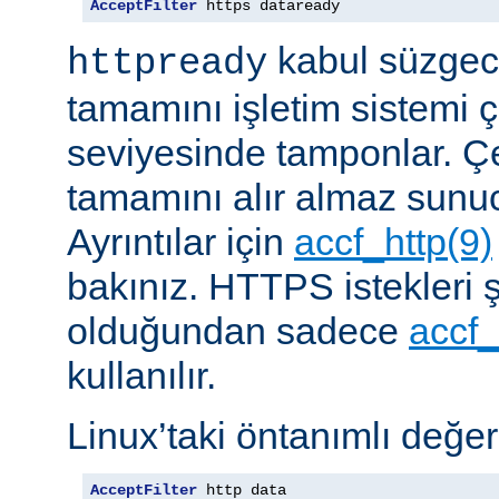
AcceptFilter
 https dataready
kabul süzgeci
httpready
tamamını işletim sistemi ç
seviyesinde tamponlar. Çe
tamamını alır almaz sunu
Ayrıntılar için
accf_http(9)
bakınız. HTTPS istekleri ş
olduğundan sadece
accf_
kullanılır.
Linux’taki öntanımlı değer
AcceptFilter