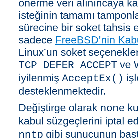
önerme veri alınıncaya 
isteğinin tamamı tampon
sürecine bir soket tahsis 
sadece
FreeBSD’nin Kabu
Linux’un soket seçenekle
ve 
TCP_DEFER_ACCEPT
iyilenmiş
işl
AcceptEx()
desteklenmektedir.
Değiştirge olarak
ku
none
kabul süzgeçlerini iptal e
gibi sunucunun başta
nntp