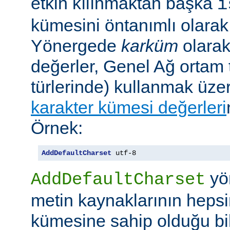
etkin kılınmaktan başka
i
kümesini öntanımlı olarak 
Yönergede
karküm
olarak 
değerler, Genel Ağ ortam 
türlerinde) kullanmak üze
karakter kümesi değerleri
Örnek:
AddDefaultCharset
 utf-8
yö
AddDefaultCharset
metin kaynaklarının hepsi
kümesine sahip olduğu bil