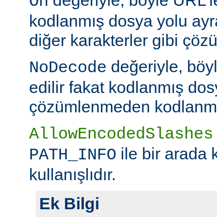
On
kodlanmış dosya yolu ayr
diğer karakterler gibi çöz
değeriyle, böy
NoDecode
edilir fakat kodlanmış dos
çözümlenmeden kodlanmış 
AllowEncodedSlashes
ile bir arada 
PATH_INFO
kullanışlıdır.
Ek Bilgi