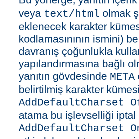
veya
olmak şa
text/html
eklenecek karakter kümesi
kodlamasınının ismini) beli
davranış çoğunlukla kulla
yapılandırmasına bağlı olm
yanıtın gövdesinde
META
belirtilmiş karakter kümesi
AddDefaultCharset O
atama bu işlevselliği iptal
AddDefaultCharset O