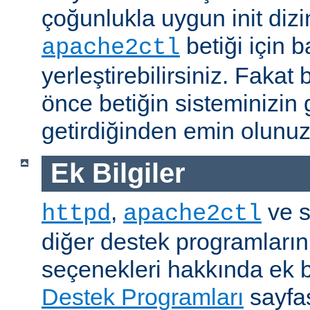
çoğunlukla uygun init dizi
betiği için b
apache2ctl
yerleştirebilirsiniz. Fak
önce betiğin sisteminizin 
getirdiğinden emin olunuz
Ek Bilgiler
,
ve s
httpd
apache2ctl
diğer destek programların
seçenekleri hakkında ek b
Destek Programları
sayfas