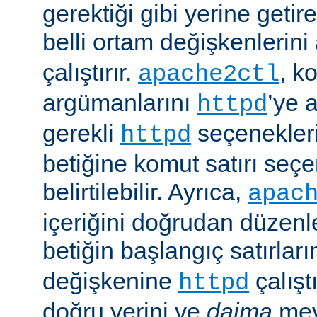
gerektiği gibi yerine getir
belli ortam değişkenlerini
çalıştırır.
, k
apache2ctl
argümanlarını
’ye 
httpd
gerekli
seçenekler
httpd
betiğine komut satırı seçe
belirtilebilir. Ayrıca,
apac
içeriğini doğrudan düzenl
betiğin başlangıç satırlar
değişkenine
çalışt
httpd
doğru yerini ve
daima
mev