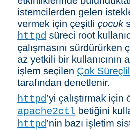
etkinliklerinde bulundukt
istemcilerden gelen istekl
vermek için çeşitli
çocuk
s
süreci root kullanıc
httpd
çalışmasını sürdürürken 
az yetkili bir kullanıcının 
işlem seçilen
Çok Süreçli
tarafından denetlenir.
’yi çalıştırmak için
httpd
betiğini kull
apache2ctl
’nin bazı işletim si
httpd