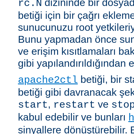
dizininde bir dosyad
rc.N
betiği için bir çağrı eklem
sunucunuzu root yetkileriy
Bunu yapmadan önce sun
ve erişim kısıtlamaları ba
gibi yapılandırıldığından 
betiği, bir s
apache2ctl
betiği gibi davranacak şek
,
ve
start
restart
sto
kabul edebilir ve bunları
sinyallere dönüştürebilir