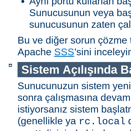
Aynı portu kullanan ba
Sunucusunun veya baş
sunucusunun zaten çal
Bu ve diğer sorun çözme ta
Apache
SSS
’sini inceleyi
Sistem Açılışında 
Sunucunuzun sistem yenid
sonra çalışmasına devam
istiyorsanız sistem başlat
(genellikle ya
d
rc.local