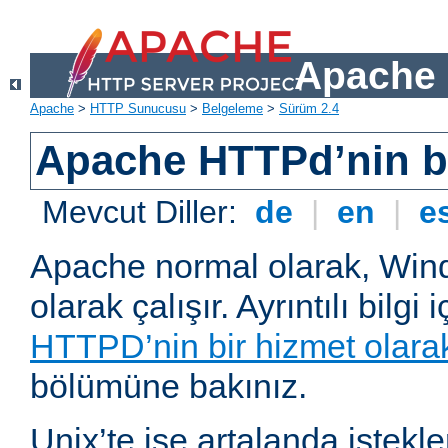
Apache 
Apache
>
HTTP Sunucusu
>
Belgeleme
>
Sürüm 2.4
Apache HTTPd’nin ba
Mevcut Diller:
de
|
en
|
e
Apache normal olarak, Wind
olarak çalışır. Ayrıntılı bilgi 
HTTPD’nin bir hizmet olarak 
bölümüne bakınız.
Unix’te ise artalanda istekl