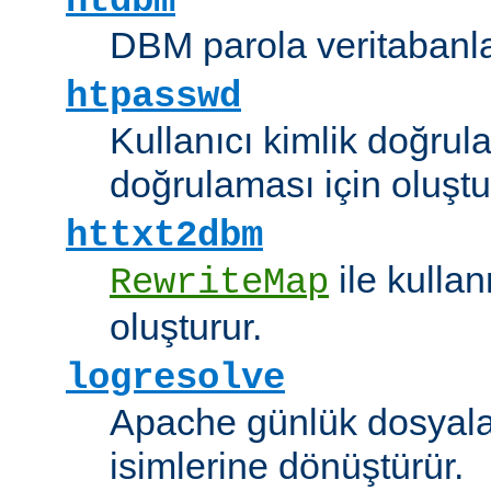
htdbm
DBM parola veritabanlar
htpasswd
Kullanıcı kimlik doğrul
doğrulaması için oluştu
httxt2dbm
ile kulla
RewriteMap
oluşturur.
logresolve
Apache günlük dosyalar
isimlerine dönüştürür.