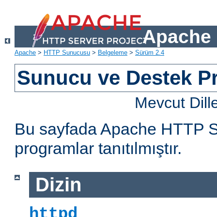
Apache 
Apache
>
HTTP Sunucusu
>
Belgeleme
>
Sürüm 2.4
Sunucu ve Destek Pr
Mevcut Dill
Bu sayfada Apache HTTP Sun
programlar tanıtılmıştır.
Dizin
httpd