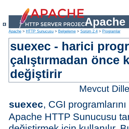
Apache 
Apache
>
HTTP Sunucusu
>
Belgeleme
>
Sürüm 2.4
>
Programlar
suexec - harici prog
çalıştırmadan önce k
değiştirir
Mevcut Dill
, CGI programlarını
suexec
Apache HTTP Sunucusu tara
değiştirmek için kullanılır.