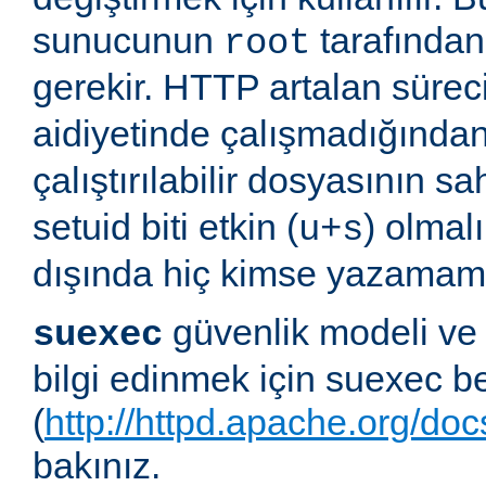
sunucunun
tarafından 
root
gerekir. HTTP artalan süre
aidiyetinde çalışmadığında
çalıştırılabilir dosyasının sa
setuid biti etkin (
) olmal
u+s
dışında hiç kimse yazamama
güvenlik modeli ve
suexec
bilgi edinmek için suexec b
(
http://httpd.apache.org/do
bakınız.