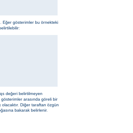
z. Eğer gösterimler bu örnekteki
irtilebilir:
değeri belirtilmeyen
qs
 gösterimler arasında göreli bir
olacaktır. Diğer taraftan özgün
asına bakarak belirlenir.