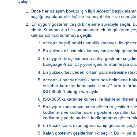
çalışır:
Önce her uzlaşım boyutu için ilgili
Accept*
başlık alanına
başlığı uygulanabilir değilse bu boyut elenir ve sonuçta
‘En uygun’ gösterim çeşidi bir eleme süreciyle seçilir.
elenir. Sınamaların bir aşamasında tek bir gösterim çeş
kalırsa sonraki sınamaya geçilir.
başlığındaki üstünlük katsayısı ile göste
Accept
En yüksek dil üstünlük katsayısına sahip gösterim 
En uygun dil eşleşmesine sahip gösterim çeşidin
yönergesi ile atanmışsa orad
LanguagePriority
En yüksek ‘seviyeden’ ortam parametresine (text/h
başlık satırında belirtilene b
Accept-Charset
edilebilir karakter kümesidir.
ortam türüne 
text/*
ISO-8859-1 olduğu varsayılır.
ISO-8859-1 karakter kümesi ile ilişkilendirilmemiş 
En uygun kodlamaya sahip gösterim çeşitleri seçili
kodlanmış ve kodlanmamış gösterim çeşitleri kar
kodlanmış ya da sadece kodlanmamış gösterimler
En küçük içerik uzunluğuna sahip gösterim çeşitler
Kalan gösterim çeşitlerinin ilki seçilir. Bu ilk, 