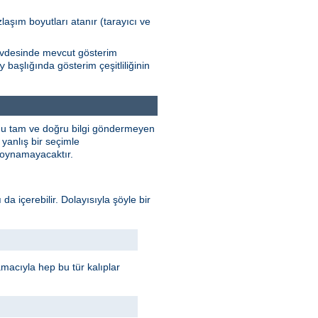
zlaşım boyutları atanır (tarayıcı ve
Gövdesinde mevcut gösterim
başlığında gösterim çeşitliliğinin
y
unu tam ve doğru bilgi göndermeyen
yanlış bir seçimle
e oynamayacaktır.
 da içerebilir. Dolayısıyla şöyle bir
 amacıyla hep bu tür kalıplar