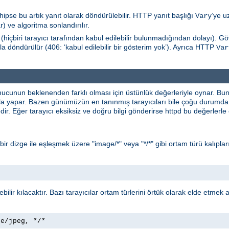
hipse bu artık yanıt olarak döndürülebilir. HTTP yanıt başlığı
’ye u
Vary
) ve algoritma sonlandırılır.
(hiçbiri tarayıcı tarafından kabul edilebilir bulunmadığından dolayı). 
la döndürülür (406: ‘kabul edilebilir bir gösterim yok’). Ayrıca HTTP
Var
nucunun beklenenden farklı olması için üstünlük değerleriyle oynar. B
yla yapar. Bazen günümüzün en tanınmış tarayıcıları bile çoğu durumda 
ir. Eğer tarayıcı eksiksiz ve doğru bilgi gönderirse httpd bu değerlerl
* bir dizge ile eşleşmek üzere "image/*" veya "*/*" gibi ortam türü kalıpları
lebilir kılacaktır. Bazı tarayıcılar ortam türlerini örtük olarak elde etmek
ge/jpeg, */*