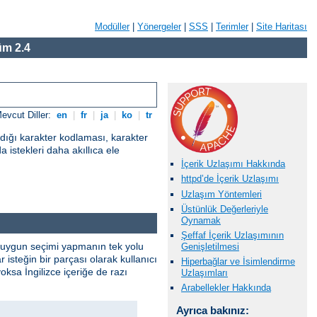
Modüller
|
Yönergeler
|
SSS
|
Terimler
|
Site Haritası
m 2.4
evcut Diller:
en
|
fr
|
ja
|
ko
|
tr
adığı karakter kodlaması, karakter
a istekleri daha akıllıca ele
İçerik Uzlaşımı Hakkında
httpd’de İçerik Uzlaşımı
Uzlaşım Yöntemleri
Üstünlük Değerleriyle
Oynamak
Şeffaf İçerik Uzlaşımının
. En uygun seçimi yapmanın tek yolu
Genişletilmesi
isteğin bir parçası olarak kullanıcı
Hiperbağlar ve İsimlendirme
yoksa İngilizce içeriğe de razı
Uzlaşımları
Arabellekler Hakkında
Ayrıca bakınız: