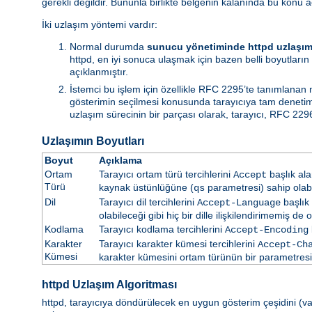
gerekli değildir. Bununla birlikte belgenin kalanında bu konu a
İki uzlaşım yöntemi vardır:
Normal durumda
sunucu yönetiminde httpd uzlaşım
httpd, en iyi sonuca ulaşmak için bazen belli boyutların 
açıklanmıştır.
İstemci bu işlem için özellikle RFC 2295’te tanımlanan
gösterimin seçilmesi konusunda tarayıcıya tam denetim i
uzlaşım sürecinin bir parçası olarak, tarayıcı, RFC 2296
Uzlaşımın Boyutları
Boyut
Açıklama
Ortam
Tarayıcı ortam türü tercihlerini
başlık ala
Accept
Türü
kaynak üstünlüğüne (
parametresi) sahip olabil
qs
Dil
Tarayıcı dil tercihlerini
başlık 
Accept-Language
olabileceği gibi hiç bir dille ilişkilendirimemiş de ol
Kodlama
Tarayıcı kodlama tercihlerini
Accept-Encoding
Karakter
Tarayıcı karakter kümesi tercihlerini
Accept-Ch
Kümesi
karakter kümesini ortam türünün bir parametresi ol
httpd Uzlaşım Algoritması
httpd, tarayıcıya döndürülecek en uygun gösterim çeşidini (vars