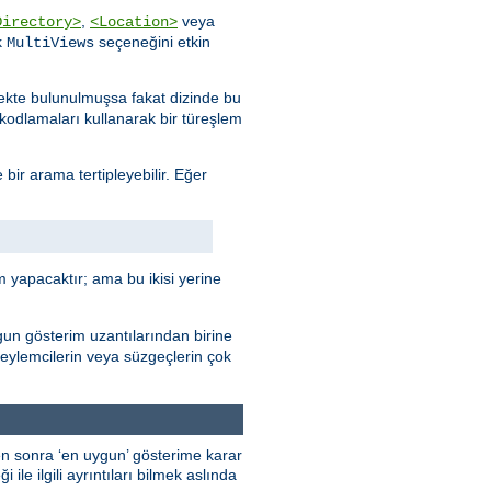
,
veya
Directory>
<Location>
k
seçeneğini etkin
MultiViews
stekte bulunulmuşsa fakat dizinde bu
e kodlamaları kullanarak bir türeşlem
 bir arama tertipleyebilir. Eğer
 yapacaktır; ama bu ikisi yerine
gun gösterim uzantılarından birine
 eylemcilerin veya süzgeçlerin çok
kten sonra ‘en uygun’ gösterime karar
ile ilgili ayrıntıları bilmek aslında