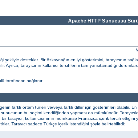
Apache HTTP Sunucusu Sürü
M
 şekliyle destekler. Bir özkaynağın en iyi gösterimini, tarayıcının sağl
ilir. Ayrıca, tarayıcının kullanıcı tercihlerini tam yansıtamadığı durumlard
ü tarafından sağlanır.
lgenin farklı ortam türleri ve/veya farklı diller için gösterimleri olabilir
ikte sunucunun bu seçimi kendiliğinden yapması da mümkündür. Tarayıcılar 
n bir tarayıcı, kullanıcısınının mümkünse Fransızca içerik tercih ettiğini 
irtirler. Tarayıcı sadece Türkçe içerik istendiğini şöyle belirtebilirdi: