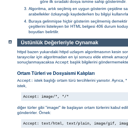
göre ilk sıradaki dosya ismine sahip gösterimdir.
Algoritma, artık seçilmiş en uygun gösterim çeşidine sa
arabellekler özkaynağı kaydederken bu bilgiyi kullanırlar
Buraya gelinmişse hiçbir gösterim seçilmemiş demektir 
çeşitlerini listeleyen bir HTML belgesi 406 durum koduy
boyutları belirtilir.
Üstünlük Değerleriyle Oynamak
httpd bazen yukarıdaki httpd uzlaşım algoritmasının kesin so
tarayıcılar için algoritmadan en iyi sonucu elde etmek amacı
sonuçlanmayacaksa
başlık bilgilerini göndermemekted
Accept
Ortam Türleri ve Dosyaismi Kalıpları
istek başlığı ortam türü tercihlerini yansıtır. Ayrıca, 
Accept:
istek,
Accept: image/*, */*
diğer türler gibi "image/" ile başlayan ortam türlerini kabul edi
gönderirler. Örnek:
Accept: text/html, text/plain, image/gif, ima