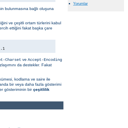
Yorumlar
minin bulunmasına bağlı oluşuna
ini ve çeşitli ortam türlerini kabul
rcih ettiğini fakat başka çare
0.1
ve
pt-Charset
Accept-Encoding
zlaşımını da destekler. Fakat
kümesi, kodlama ve saire ile
 anda bir veya daha fazla gösterimi
r gösteriminin bir
çeşitlilik