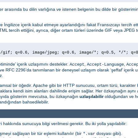
ller arasında bu dilin varlığına ve istenen belgenin bu dilde bir gösteri
İngilizce içerik kabul etmeye ayarlandığını fakat Fransızcayı tercih ettiğ
TML tercih ettiğini, ayrıca, diğer ortam türleri üzerinde GIF veya JPEG te
e/gif; q=0.6, image/jpeg; q=0.6, image/*; q=0.5, */*; q=
timinde’ içerik uzlaşımını destekler.
,
,
Accept
Accept-Language
Acce
ve RFC 2296’da tanımlanan bir deneysel uzlaşım olarak ‘şeffaf’ içerik u
z.
msal bir öğedir. Apache gibi bir HTTP sunucusu, ortam türü, karakter 
naklara kendi isim alanları dahilinde erişim sağlar. Her özkaynağın aynı
 sayıda gösterim mevcutsa, bu özkaynağın
uzlaşılabilir
olduğundan ve he
ndığından bahsedilebilir.
i hakkında sunucuya bilgi verilmesi gerekir. Bu iki yolla yapılabilir:
şmeyi sağlayan bir tür eşlemi kullanılır (bir
dosyası gibi).
*.var