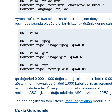
URI: misal.fr.de.html
Content-type: text/html;charset=iso-8859-2
Content-language: fr, de
Ayrıca,
etkin olsa bile bir türeşlem dosyasının d
MultiViews
resim dosyasında olduğu gibi farklı kaynak üstünlüklerine sa
URI: misal
URI: misal.jpeg
Content-type: image/jpeg;
qs=0.8
URI: misal.gif
Content-type: image/gif;
qs=0.5
URI: misal.txt
Content-type: text/plain;
qs=0.01
değerleri 0.000-1.000 değer aralığı içinde belirtilebilir. 0.
qs
gösterimlerin kaynak üstünlüğü 1.000 kabul edilir.
parametr
qs
üstünlük ifade eder. Örneğin bir fotoğraf sözkonusu olduğund
resim bir ASCII çizim olduğu takdirde, ASCII çizim, bir JPEG g
Tanınan başlıkların tam listesini
mod_negotiation
modülünün be
Çoklu Görünümler