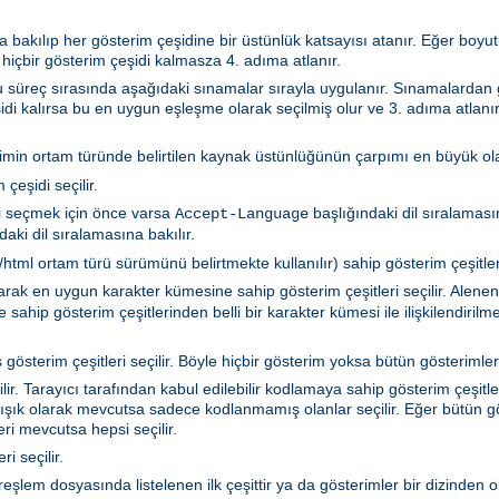
 bakılıp her gösterim çeşidine bir üstünlük katsayısı atanır. Eğer boyutla
 hiçbir gösterim çeşidi kalmasza 4. adıma atlanır.
 Bu süreç sırasında aşağıdaki sınamalar sırayla uygulanır. Sınamalarda
idi kalırsa bu en uygun eşleşme olarak seçilmiş olur ve 3. adıma atlanır
rimin ortam türünde belirtilen kaynak üstünlüğünün çarpımı en büyük olan
çeşidi seçilir.
i seçmek için önce varsa
başlığındaki dil sıralamasın
Accept-Language
aki dil sıralamasına bakılır.
tml ortam türü sürümünü belirtmekte kullanılır) sahip gösterim çeşitleri 
akarak en uygun karakter kümesine sahip gösterim çeşitleri seçilir. Ale
sahip gösterim çeşitlerinden belli bir karakter kümesi ile ilişkilendiril
gösterim çeşitleri seçilir. Böyle hiçbir gösterim yoksa bütün gösterimler 
r. Tarayıcı tarafından kabul edilebilir kodlamaya sahip gösterim çeşitler
ışık olarak mevcutsa sadece kodlanmamış olanlar seçilir. Eğer bütün gö
i mevcutsa hepsi seçilir.
i seçilir.
ya türeşlem dosyasında listelenen ilk çeşittir ya da gösterimler bir dizind