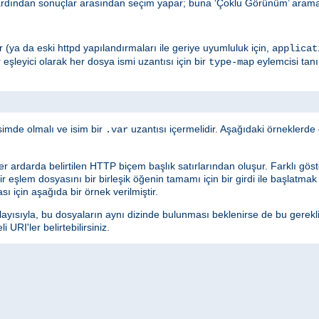
ardından sonuçlar arasından seçim yapar; buna ‘Çoklu Görünüm’ araması
edir (ya da eski httpd yapılandırmaları ile geriye uyumluluk için,
applicat
r eşleyici olarak her dosya ismi uzantısı için bir
eylemcisi tan
type-map
simde olmalı ve isim bir
uzantısı içermelidir. Aşağıdaki örneklerd
.var
ler ardarda belirtilen HTTP biçem başlık satırlarından oluşur. Farklı göster
 Bir eşlem dosyasını bir birleşik öğenin tamamı için bir girdi ile başlatma
sı için aşağıda bir örnek verilmiştir.
layısıyla, bu dosyaların aynı dizinde bulunması beklenirse de bu gerekl
URI'ler belirtebilirsiniz.