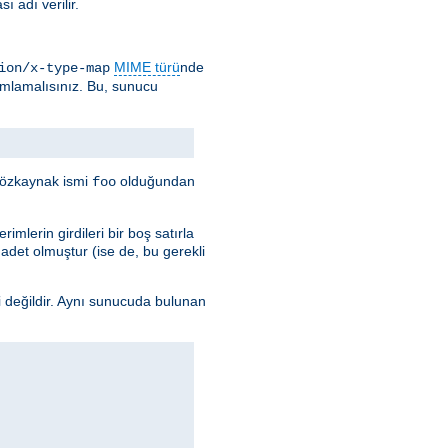
 adı verilir.
MIME türü
nde
ion/x-type-map
ımlamalısınız. Bu, sunucu
e özkaynak ismi
olduğundan
foo
imlerin girdileri bir boş satırla
k adet olmuştur (ise de, bu gerekli
i değildir. Aynı sunucuda bulunan