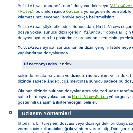
,
dosyasındaki veya (
MultiViews
apache2.conf
AllowOver
bölümleri içinde
yönergeleri ile belirtilebile
<Files>
Options
kılamazsınız; seçeneği ismiyle açıkça belirtmelisiniz.
şöyle etki eder: Sunucudan,
seçene
MultiViews
MultiViews
dosya yoksa, sunucu dizin içeriğini
dosyaları için 
filanca.*
dosyası uydurup bu gösterimler arasından istemcinin gereksi
ayrıca, sunucunun bir dizin içeriğini listelemeye
MultiViews
yapılandırma dosyalarında
DirectoryIndex
 index
şeklinde bir atama varsa ve dizinde
ve
index.html
index.h
dizinde sadece
mevcutsa sunucu sadece bu dosyay
index.cgi
Okunan dizinde bulunan dosyalar arasında
tarafın
mod_mime
sahip bir dosya yoksa sonuç
yönergesiyle 
MultiViewsMatch
gösterimli uzlaşımla ilintileneceğini belirler.
Uzlaşım Yöntemleri
httpd’nin, bir türeşlem dosyası veya dizin içindeki bir dosya sa
vermek için kullanabileceği iki yöntem vardır. httpd’nin içerik uz