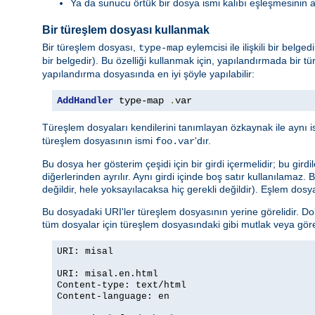
Ya da sunucu örtük bir dosya ismi kalıbı eşleşmesinin 
Bir türeşlem dosyası kullanmak
Bir türeşlem dosyası,
eylemcisi ile ilişkili bir belg
type-map
bir belgedir). Bu özelliği kullanmak için, yapılandırmada bir tü
yapılandırma dosyasında en iyi şöyle yapılabilir:
AddHandler
 type-map 
.
var
Türeşlem dosyaları kendilerini tanımlayan özkaynak ile aynı i
türeşlem dosyasının ismi
'dır.
foo.var
Bu dosya her gösterim çeşidi için bir girdi içermelidir; bu girdi
diğerlerinden ayrılır. Aynı girdi içinde boş satır kullanılamaz.
değildir, hele yoksayılacaksa hiç gerekli değildir). Eşlem dosya
Bu dosyadaki URI'ler türeşlem dosyasının yerine görelidir. Do
tüm dosyalar için türeşlem dosyasındaki gibi mutlak veya göreli 
URI: misal
URI: misal.en.html
Content-type: text/html
Content-language: en