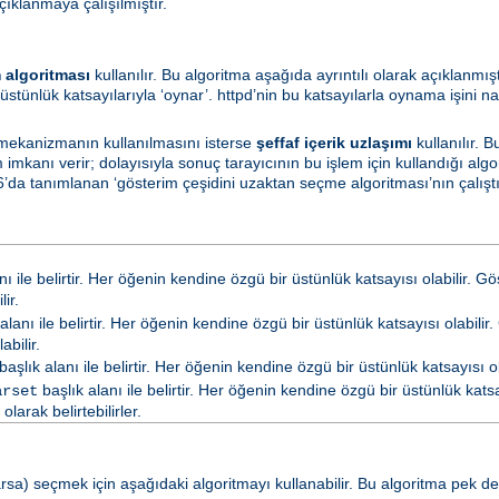
çıklanmaya çalışılmıştır.
 algoritması
kullanılır. Bu algoritma aşağıda ayrıntılı olarak açıklanmış
üstünlük katsayılarıyla ‘oynar’. httpd’nin bu katsayılarla oynama işini na
 mekanizmanın kullanılmasını isterse
şeffaf içerik uzlaşımı
kullanılır. 
mkanı verir; dolayısıyla sonuç tarayıcının bu işlem için kullandığı algo
’da tanımlanan ‘gösterim çeşidini uzaktan seçme algoritması’nın çalıştırı
nı ile belirtir. Her öğenin kendine özgü bir üstünlük katsayısı olabilir. G
ir.
alanı ile belirtir. Her öğenin kendine özgü bir üstünlük katsayısı olabilir.
abilir.
başlık alanı ile belirtir. Her öğenin kendine özgü bir üstünlük katsayısı ola
başlık alanı ile belirtir. Her öğenin kendine özgü bir üstünlük katsay
arset
arak belirtebilirler.
a) seçmek için aşağıdaki algoritmayı kullanabilir. Bu algoritma pek de ya