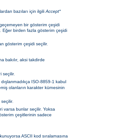
rdan bazıları için ilgili
Accept*
n geçemeyen bir gösterim çeşidi
. Eğer birden fazla gösterim çeşidi
 gösterim çeşidi seçilir.
a bakılır, aksi takdirde
seçilir.
nen dışlanmadıkça ISO-8859-1 kabul
memiş olanların karakter kümesinin
seçilir.
i varsa bunlar seçilir. Yoksa
sterim çeşitlerinin sadece
en okunuyorsa ASCII kod sıralamasına