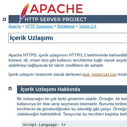
Apache
>
HTTP Sunucusu
>
Belgeleme
>
Sürüm 2.4
İçerik Uzlaşımı
Apache HTTPD, içerik uzlaşımını HTTP/1.1 belirtiminde bahsedildiği
kümesi, dil, ortam türü gibi kullanıcı tercihlerine bağlı olarak seçeb
alabilmeyi sağlayacak bir takım özelliklere de sahiptir.
İçerik uzlaşımı öntanımlı olarak derlenen
modül
mod_negotiation
İçerik Uzlaşımı Hakkında
Bir özkaynağın bir çok farklı gösterimi olabilir. Örneğin, bir be
kullanıcıya bir liste verip seçmesini istemektir. Bununla birl
tercihlerini de gönderdiğinden bu istendiği gibi çalışır. Örneği
olabileceğini belirtebilirdi. Tarayıcılar bu tercihleri başlıkta bel
Accept-Language: tr