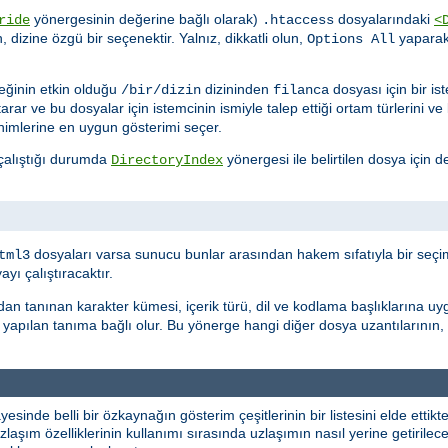
yönergesinin değerine bağlı olarak)
dosyalarındaki
ride
.htaccess
<
n, dizine özgü bir seçenektir. Yalnız, dikkatli olun,
yapara
Options All
ğinin etkin olduğu
dizininden
dosyası için bir i
/bir/dizin
filanca
tarar ve bu dosyalar için istemcinin ismiyle talep ettiği ortam türlerini v
nimlerine en uygun gösterimi seçer.
 çalıştığı durumda
yönergesi ile belirtilen dosya için de
DirectoryIndex
dosyaları varsa sunucu bunlar arasından hakem sıfatıyla bir seçim
tml3
ı çalıştıracaktır.
dan tanınan karakter kümesi, içerik türü, dil ve kodlama başlıklarına uy
yapılan tanıma bağlı olur. Bu yönerge hangi diğer dosya uzantılarının,
yesinde belli bir özkaynağın gösterim çeşitlerinin bir listesini elde etti
laşım özelliklerinin kullanımı sırasında uzlaşımın nasıl yerine getirileceği 