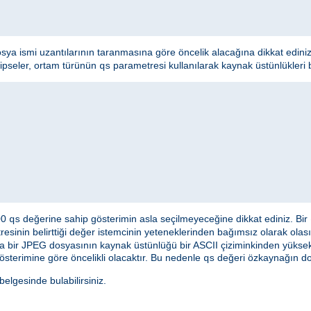
osya ismi uzantılarının taranmasına göre öncelik alacağına dikkat edini
hipseler, ortam türünün
parametresi kullanılarak kaynak üstünlükleri bel
qs
000
değerine sahip gösterimin asla seçilmeyeceğine dikkat ediniz. Bir
qs
esinin belirttiği değer istemcinin yeteneklerinden bağımsız olarak olası
a bir JPEG dosyasının kaynak üstünlüğü bir ASCII çiziminkinden yüksek 
österimine göre öncelikli olacaktır. Bu nedenle
değeri özkaynağın doğ
qs
lgesinde bulabilirsiniz.