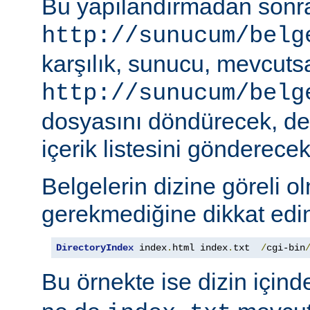
Bu yapılandırmadan sonra
http://sunucum/belg
karşılık, sunucu, mevcuts
http://sunucum/belg
dosyasını döndürecek, deği
içerik listesini gönderecekt
Belgelerin dizine göreli o
gerekmediğine dikkat edin
DirectoryIndex
 index
.
html index
.
txt  
/
cgi-bin
Bu örnekte ise dizin için