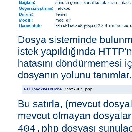
Bağlam:
sunucu geneli, sanal konak, dizin, .htacc
Geçersizleştirme:
Indexes
Durum:
Temel
Modül:
mod_dir
Uyumluluk:
değiştirgesi 2.4.4 sürümü ve so
disabled
Dosya sisteminde bulunma
istek yapıldığında HTTP'n
hatasını döndürmemesi iç
dosyanın yolunu tanımlar.
FallbackResource
/
not-404
.
php
Bu satırla, (mevcut dosya
mevcut olmayan dosyalar
dosyası sunulaca
404.php