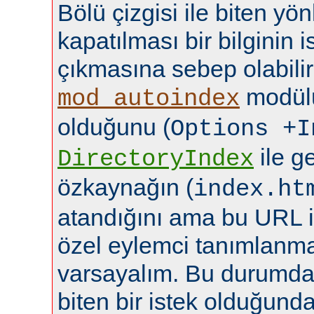
Bölü çizgisi ile biten yö
kapatılması bir bilginin
çıkmasına sebep olabilir
modülü
mod_autoindex
olduğunu (
Options +I
ile ge
DirectoryIndex
özkaynağın (
index.ht
atandığını ama bu URL i
özel eylemci tanımlanma
varsayalım. Bu durumda b
biten bir istek olduğund