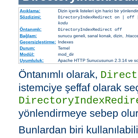
Açıklama:
Dizin içerik listeleri için harici bir yönlend
Sözdizimi:
DirectoryIndexRedirect on | off 
kodu
Öntanımlı:
DirectoryIndexRedirect off
Bağlam:
sunucu geneli, sanal konak, dizin, .htacc
Geçersizleştirme:
Indexes
Durum:
Temel
Modül:
mod_dir
Uyumluluk:
Apache HTTP Sunucusunun 2.3.14 ve sonr
Öntanımlı olarak,
Direct
istemciye şeffaf olarak se
DirectoryIndexRedir
yönlendirmeye sebep olur
Bunlardan biri kullanılabili