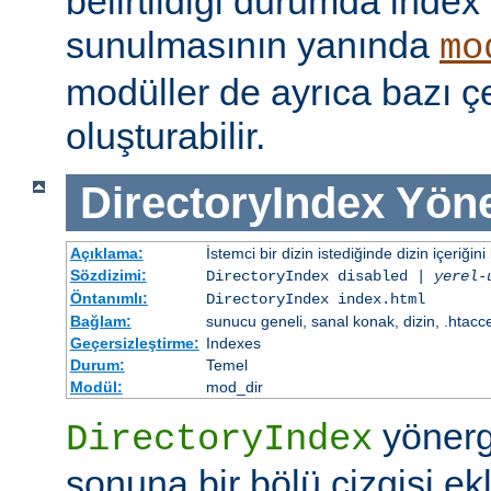
belirtildiği durumda index
sunulmasının yanında
mo
modüller de ayrıca bazı çe
oluşturabilir.
DirectoryIndex
Yöne
Açıklama:
İstemci bir dizin istediğinde dizin içeriğini l
Sözdizimi:
DirectoryIndex disabled |
yerel-
Öntanımlı:
DirectoryIndex index.html
Bağlam:
sunucu geneli, sanal konak, dizin, .htacc
Geçersizleştirme:
Indexes
Durum:
Temel
Modül:
mod_dir
yönerge
DirectoryIndex
sonuna bir bölü çizgisi ek