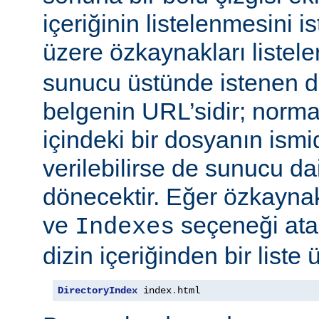
içeriğinin listelenmesini 
üzere özkaynakları listele
sunucu üstünde istenen di
belgenin URL’sidir; normal
içindeki bir dosyanın ismid
verilebilirse de sunucu d
dönecektir. Eğer özkaynak
ve
seçeneği at
Indexes
dizin içeriğinden bir liste 
DirectoryIndex
 index
.
html