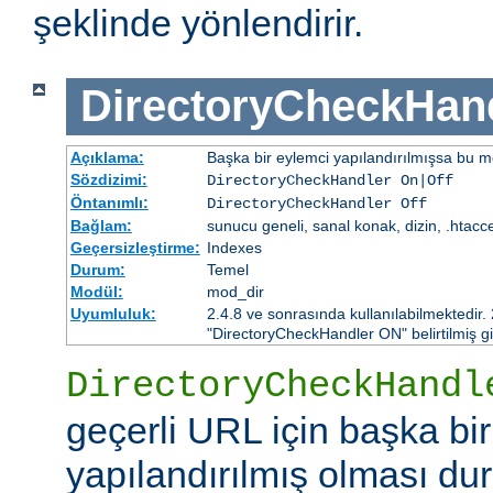
şeklinde yönlendirir.
DirectoryCheckHan
Açıklama:
Başka bir eylemci yapılandırılmışsa bu mo
Sözdizimi:
DirectoryCheckHandler On|Off
Öntanımlı:
DirectoryCheckHandler Off
Bağlam:
sunucu geneli, sanal konak, dizin, .htacc
Geçersizleştirme:
Indexes
Durum:
Temel
Modül:
mod_dir
Uyumluluk:
2.4.8 ve sonrasında kullanılabilmektedir.
"DirectoryCheckHandler ON" belirtilmiş gi
DirectoryCheckHandl
geçerli URL için başka bi
yapılandırılmış olması d