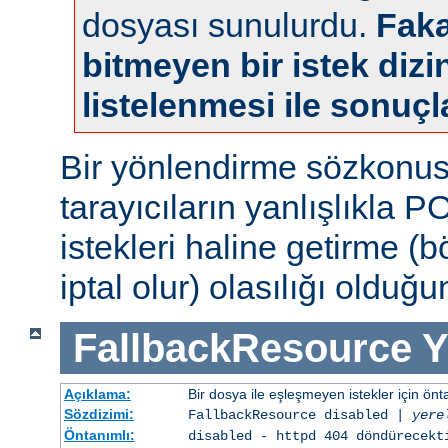
dosyası sunulurdu.
Faka
bitmeyen bir istek dizin
listelenmesi ile sonuçl
Bir yönlendirme sözkonu
tarayıcıların yanlışlıkla 
istekleri haline getirme (
iptal olur) olasılığı olduğ
FallbackResource
Y
Açıklama:
Bir dosya ile eşleşmeyen istekler için ön
Sözdizimi:
FallbackResource disabled |
yere
Öntanımlı:
disabled - httpd 404 döndürecekt