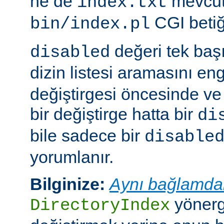
ne de
mevcut
index.txt
CGI betiği
bin/index.pl
değeri tek ba
disabled
dizin listesi aramasını eng
değiştirgesi öncesinde v
bir değiştirge hatta bir
di
bile sadece bir
disable
yorumlanır.
Bilginize:
Aynı bağlamda
yönerge
DirectoryIndex