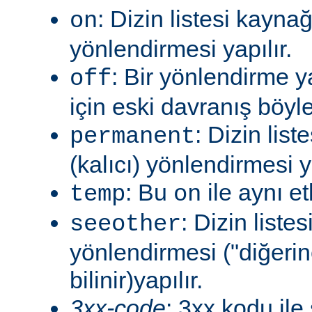
: Dizin listesi kayna
on
yönlendirmesi yapılır.
: Bir yönlendirme 
off
için eski davranış böyle
: Dizin lis
permanent
(kalıcı) yönlendirmesi ya
: Bu
ile aynı et
temp
on
: Dizin liste
seeother
yönlendirmesi ("diğerin
bilinir)yapılır.
3xx-code
: 3xx kodu ile