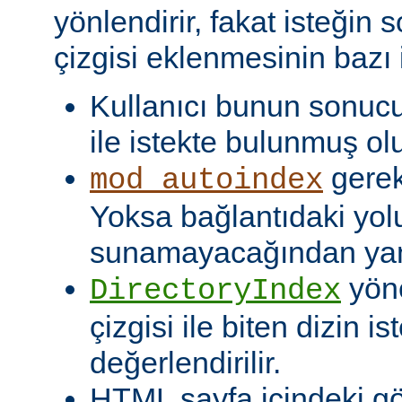
yönlendirir, fakat isteğin 
çizgisi eklenmesinin bazı i
Kullanıcı bunun sonuc
ile istekte bulunmuş olu
gerekt
mod_autoindex
Yoksa bağlantıdaki yol
sunamayacağından yanlı
yöne
DirectoryIndex
çizgisi ile biten dizin ist
değerlendirilir.
HTML sayfa içindeki gö