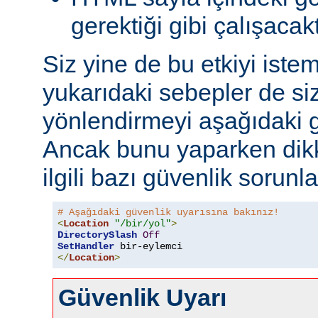
gerektiği gibi çalışacakt
Siz yine de bu etkiyi iste
yukarıdaki sebepler de si
yönlendirmeyi aşağıdaki gi
Ancak bunu yaparken dikk
ilgili bazı güvenlik sorunlar
# Aşağıdaki güvenlik uyarısına bakınız!
<
Location
"/bir/yol"
>
DirectorySlash
Off
SetHandler
 bir-eylemci
</
Location
>
Güvenlik Uyarı