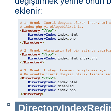
değiştirmek yerine onun b
eklenir:
# 1. örnek: İçerik dosyası olarak index.html 
# index.php'yi ekleyebilirsiniz.
<
Directory
"/foo"
>
DirectoryIndex
 index
.
html

DirectoryIndex
 index
.
</
Directory
>
# 2. Örnek: Atamaların tet bir satırda yapıld
<
Directory
"/foo"
>
DirectoryIndex
 index
.
html index
.
</
Directory
>
# 3. Örnek: Listeyi tamamen değiştirmek için,
# Bu örnekte içerik dosyası olarak listede sa
<
Directory
"/foo"
>
DirectoryIndex
 index
.
html

DirectoryIndex
 disabled

DirectoryIndex
 index
.
</
Directory
>
DirectoryIndexRedi