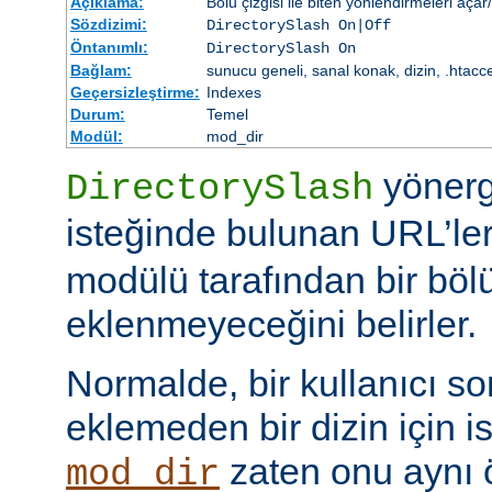
Açıklama:
Bölü çizgisi ile biten yönlendirmeleri açar
Sözdizimi:
DirectorySlash On|Off
Öntanımlı:
DirectorySlash On
Bağlam:
sunucu geneli, sanal konak, dizin, .htacc
Geçersizleştirme:
Indexes
Durum:
Temel
Modül:
mod_dir
yönerge
DirectorySlash
isteğinde bulunan URL’le
modülü tarafından bir bölü
eklenmeyeceğini belirler.
Normalde, bir kullanıcı son
eklemeden bir dizin için i
zaten onu aynı
mod_dir