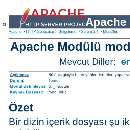
Apache 
Apache
>
HTTP Sunucusu
>
Belgeleme
>
Sürüm 2.4
>
Modüller
Apache Modülü mod
Mevcut Diller:
e
Açıklama:
Bölü çizgisiyle biten yönlendirmeleri yapar ve
Durum:
Temel
Modül Betimleyici:
dir_module
Kaynak Dosyası:
mod_dir.c
Özet
Bir dizin içerik dosyası şu i