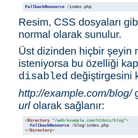
FallbackResource
/
index
.
php
Resim, CSS dosyaları gib
normal olarak sunulur.
Üst dizinden hiçbir şeyin
isteniyorsa bu özelliği ka
değiştirgesini 
disabled
http://example.com/blog/
g
url
olarak sağlanır:
<
Directory
"/web/example.com/htdocs/blog"
>
FallbackResource
/
blog
/
index
.
</
Directory
>