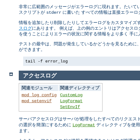
非常に広範囲のメッセージがエラーログに現れます。たいていの
スクリプトが
に書いた すべての情報は直接エラーロ
stderr
情報を追加したり削除したりしてエラーログをカスタマイズす
スログ
にあります。 例えば、上の例のエントリはアクセスログ
を使うことによりエラーの状況に関する情報をより多く 手に
テストの最中は、問題が発生しているかどうかを見るために、 
ができます。
tail -f error_log
アクセスログ
関連モジュール
関連ディレクティブ
mod_log_config
CustomLog
mod_setenvif
LogFormat
SetEnvIf
サーバアクセスログはサーバが処理をしたすべてのリクエス
の選択を簡潔にするために
ディレクティブを使用
LogFormat
ます。