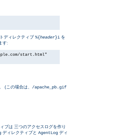
セントディレクティブ
を
%{
header
}i
ます:
mple.com/start.html"
。 (この場合は、
/apache_pb.gif
ィブは 三つのアクセスログを作り
ディレクティブと
ディ
g
AgentLog