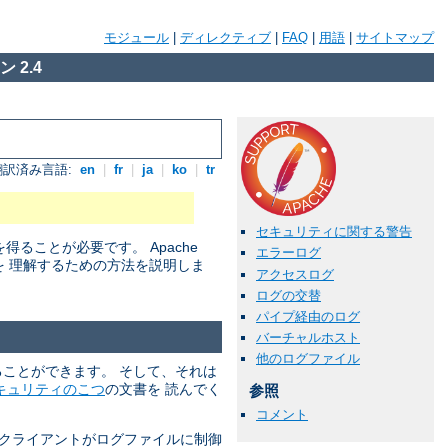
モジュール
|
ディレクティブ
|
FAQ
|
用語
|
サイトマップ
 2.4
翻訳済み言語:
en
|
fr
|
ja
|
ko
|
tr
セキュリティに関する警告
ことが必要です。 Apache
エラーログ
を 理解するための方法を説明しま
アクセスログ
ログの交替
パイプ経由のログ
バーチャルホスト
他のログファイル
れることができます。 そして、それは
キュリティのこつ
の文書を 読んでく
参照
コメント
 クライアントがログファイルに制御