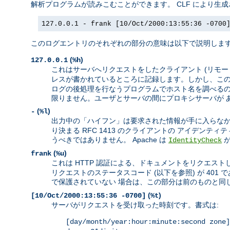
解析プログラムが読みこむことができます。 CLF により生
127.0.0.1 - frank [10/Oct/2000:13:55:36 -0700
このログエントリのそれぞれの部分の意味は以下で説明しま
(
)
127.0.0.1
%h
これはサーバへリクエストをしたクライアント (リモートホ
レスが書かれているところに記録します。しかし、この
ログの後処理を行なうプログラムでホスト名を調べるのが
限りません。ユーザとサーバの間にプロキシサーバが 
(
)
-
%l
出力中の「ハイフン」は要求された情報が手に入らなか
り決まる RFC 1413 のクライアントの アイデン
うべきではありません。 Apache は
IdentityCheck
(
)
frank
%u
これは HTTP 認証による、ドキュメントをリクエストし
リクエストのステータスコード (以下を参照) が 4
で保護されていない 場合は、この部分は前のものと同じ
(
)
[10/Oct/2000:13:55:36 -0700]
%t
サーバがリクエストを受け取った時刻です。書式は:
[day/month/year:hour:minute:second zone]