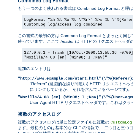
Combined Log Format
もう一つのよく使われる書式は Combined Log Forma
LogFormat "%h %l %u %t \"%r\" %>s %b \"%{Refe
CustomLog log/access_log combined
この書式の最初の方は Common Log Format とま
使っています。ここで
header
は HTTP のリクエストヘッ
127.0.0.1 - frank [10/Oct/2000:13:55:36 -0700
"Mozilla/4.08 [en] (Win98; I ;Nav)"
追加のエントリは:
(
"http://www.example.com/start.html"
\"%{Referer}
"Referer" (意図的な綴り間違い) HTTP リク
にリンクしているか、 それを含んでいるページです)。
(
"Mozilla/4.08 [en] (Win98; I ;Nav)"
\"%{User-age
User-Agent HTTP リクエストヘッダです。こ
複数のアクセスログ
複数のアクセスログは単に設定ファイルに複数の
CustomLog
ます。最初のものは基本的な CLF の情報で、 二つ目と三つ目は