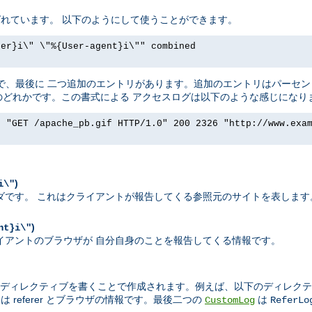
t と呼ばれています。 以下のようにして使うことができます。
rer}i\" \"%{User-agent}i\"" combined
ったく同じで、最後に 二つ追加のエントリがあります。追加のエントリはパー
ダのどれかです。この書式による アクセスログは以下のような感じになり
] "GET /apache_pb.gif HTTP/1.0" 200 2326 "http://www.exa
)
i\"
エストヘッダです。 これはクライアントが報告してくる参照元のサイトを表します
)
nt}i\"
れはクライアントのブラウザが 自分自身のことを報告してくる情報です。
ディレクティブを書くことで作成されます。例えば、以下のディレクテ
 referer とブラウザの情報です。最後二つの
は
CustomLog
ReferLo