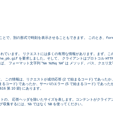
ことで、別の形式で時刻を表示させることもできます。 このとき、
for
れています。 リクエストには多くの有用な情報があります。まず、こ
を要求しました。そして、 クライアントはプロトコル
he_pb.gif
HTT
、 フォーマット文字列 "
" は メソッド、パス、クエリ
%m %U%q %H
この情報は、リクエストが成功応答 (2 で始まるコード) であったか、
始まるコード) であったか、サーバのエラー (5 で始まるコード) であ
2616 第 10 節) にあります。
トの、 応答ヘッダを除いたサイズを表します。コンテントがクライア
ログ収集するには、
ではなく
を使ってください。
%b
%B