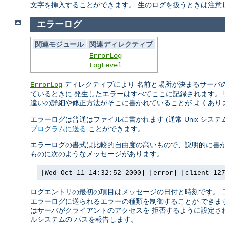
文字を挿入することができます。 生のログを扱うときは注意
エラーログ
関連モジュール
関連ディレクティブ
ErrorLog
LogLevel
ディレクティブにより 名前と場所が決まるサーバの
ErrorLog
ているときに 発生したエラーはすべてここに記録されます。
違いの詳細や修正方法がそこに書かれていることが よくあり
エラーログは普通はファイルに書かれます (通常 Unix シス
プログラムに送る
ことができます。
エラーログの書式は比較的自由度の高いもので、説明的に書か
ものに次のようなメッセージがあります。
[Wed Oct 11 14:32:52 2000] [error] [client 12
ログエントリの最初の項目はメッセージの日付と時刻です。
エラーログに送られるエラーの種類を制御することが できます
はサーバがクライアントのアクセスを 拒否するように設定され
ルシステムの パスを報告します。