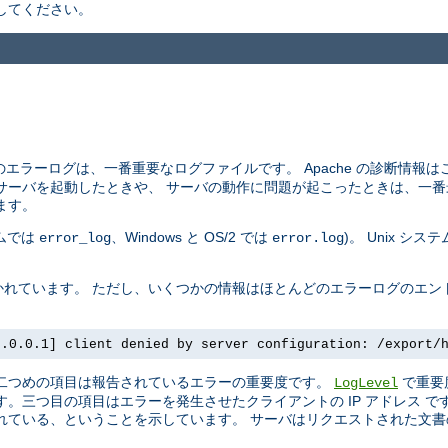
してください。
エラーログは、一番重要なログファイルです。 Apache の診断情報
サーバを起動したときや、 サーバの動作に問題が起こったときは、一番
ます。
テムでは
、Windows と OS/2 では
)。 Unix シ
error_log
error.log
れています。 ただし、いくつかの情報はほとんどのエラーログのエン
7.0.0.1] client denied by server configuration: /export/
 二つめの項目は報告されているエラーの重要度です。
で重要
LogLevel
。三つ目の項目はエラーを発生させたクライアントの IP アドレス 
ている、ということを示しています。 サーバはリクエストされた文書の 