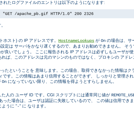
成されたログファイルのエントリは以下のようになります:
] "GET /apache_pb.gif HTTP/1.0" 200 2326
す。
スト) の IP アドレスです。
が
の場合は、サー
HostnameLookups
On
設定は サーバをかなり遅くするので、あまりお勧めできません。 そう
良いでしょう。 ここに報告される IP アドレスは必ずしもユーザが
あれば、このアドレスは元のマシンのものではなく、プロキシの アドレ
ったということを 意味します。この場合、取得できなかった情報はク
ティティです。この情報はあまり信用することができず、 しっかりと管理
が
になっていない限り、この情報を得ようとすらしません。
On
た人の ユーザ ID です。CGI スクリプトには通常同じ値が
REMOTE_US
01 であった場合は、ユーザは認証に失敗しているので、 この値は信用で
ように "
" に なります。
-