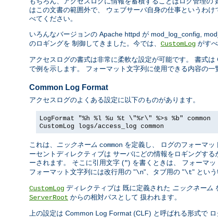
もちろん、アクセスログに情報を蓄積することはログ管理の 
はこの文書の範囲外で、 ウェブサーバ自身の仕事というわけ
べてください。
いろんなバージョンの Apache httpd が mod_log_config, mod_
のロギングを 制御してきました。今では、
がすべ
CustomLog
アクセスログの書式は非常に柔軟な設定が可能です。 書式は C の
で例を示します。 フォーマット文字列に使用できる内容の一
Common Log Format
アクセスログのよくある設定に以下のものがあります。
LogFormat "%h %l %u %t \"%r\" %>s %b" common
CustomLog logs/access_log common
これは、
ニックネーム
を定義し、 ログのフォーマッ
common
ーセントディレクティブは サーバにどの情報をロギングする
ーされます。 そこに引用文字 (
) を書くときは、 フォー
"
フォーマット文字列には改行用の "
"、タブ用の "
" とい
\n
\t
ディレクティブは 既に定義された
ニックネーム
CustomLog
からの相対パスとして 扱われます。
ServerRoot
上の設定は Common Log Format (CLF) と呼