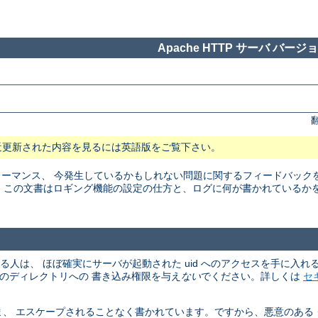
Apache HTTP サーバ バージョン
近更新された内容を見るには英語版をご覧下さい。
マンス、 今発生しているかもしれない問題に関するフィードバックを得る
。 この文書はロギング機能の設定の仕方と、ログに何が書かれているか
める人は、 ほぼ確実にサーバが起動された uid へのアクセスを手に入
、そのディレクトリへの 書き込み権限を与え
ない
でください。詳しくは
セ
、 エスケープされることなく書かれています。ですから、悪意のある