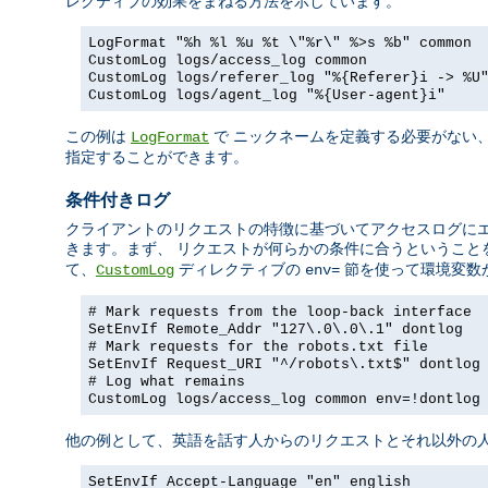
レクティブの効果をまねる方法を示しています。
LogFormat "%h %l %u %t \"%r\" %>s %b" common
CustomLog logs/access_log common
CustomLog logs/referer_log "%{Referer}i -> %U
CustomLog logs/agent_log "%{User-agent}i"
この例は
で ニックネームを定義する必要がない
LogFormat
指定することができます。
条件付きログ
クライアントのリクエストの特徴に基づいてアクセスログに
きます。まず、 リクエストが何らかの条件に合うということ
て、
ディレクティブの
節を使って環境変数
CustomLog
env=
# Mark requests from the loop-back interface
SetEnvIf Remote_Addr "127\.0\.0\.1" dontlog
# Mark requests for the robots.txt file
SetEnvIf Request_URI "^/robots\.txt$" dontlog
# Log what remains
CustomLog logs/access_log common env=!dontlog
他の例として、英語を話す人からのリクエストとそれ以外の人
SetEnvIf Accept-Language "en" english