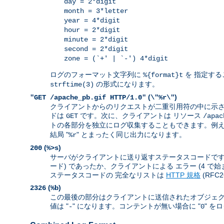
day = 2*digit
month = 3*letter
year = 4*digit
hour = 2*digit
minute = 2*digit
second = 2*digit
zone = (`+' | `-') 4*digit
ログのフォーマット文字列に
を 指定する
%{format}t
の形式になります。
strftime(3)
(
)
"GET /apache_pb.gif HTTP/1.0"
\"%r\"
クライアントからのリクエストが二重引用符の中に示さ
ドは
です。次に、クライアントは リソース
GET
/apac
トの各部分を独立にログ収集することもできます。例えば
結局 "
" とまったく同じ出力になります。
%r
(
)
200
%>s
サーバがクライアントに送り返すステータスコードです。 
ード) であったか、クライアントによる エラー (4 で
ステータスコードの 完全なリストは
HTTP 規格
(RFC
(
)
2326
%b
この最後の部分はクライアントに送信されたオブジェク
値は "
" になります。コンテントが無い場合に "
" を
-
0