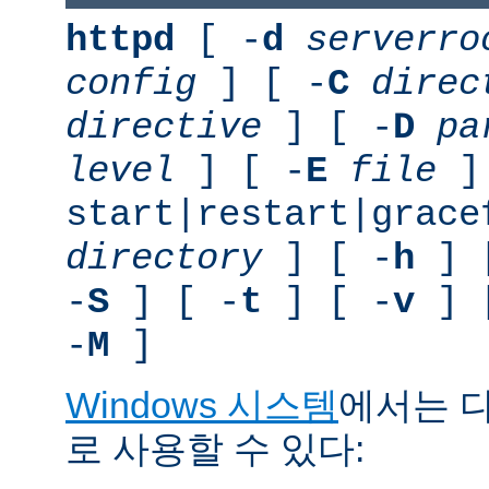
httpd
[ -
d
serverro
config
] [ -
C
direc
directive
] [ -
D
pa
level
] [ -
E
file
]
start|restart|grace
directory
] [ -
h
] 
-
S
] [ -
t
] [ -
v
] 
-
M
]
Windows 시스템
에서는 
로 사용할 수 있다: