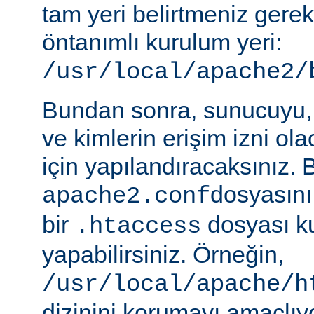
tam yeri belirtmeniz gere
öntanımlı kurulum yeri:
/usr/local/apache2/
Bundan sonra, sunucuyu, 
ve kimlerin erişim izni ol
için yapılandıracaksınız. 
dosyasını
apache2.conf
bir
dosyası k
.htaccess
yapabilirsiniz. Örneğin,
/usr/local/apache/h
dizinini korumayı amaçlıy