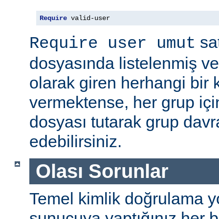
Require
 valid-user
sat
Require user umut
dosyasında listelenmiş ve
olarak giren herhangi bir k
vermektense, her grup için
dosyası tutarak grup davra
edebilirsiniz.
Olası Sorunlar
Temel kimlik doğrulama yolu
sunucuya yaptığınız her b