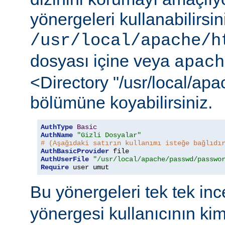
yönergeleri kullanabilirsi
/usr/local/apache/h
dosyası içine veya
apach
<Directory "/usr/local/ap
bölümüne koyabilirsiniz.
AuthType
Basic
AuthName
"Gizli Dosyalar"
# (Aşağıdaki satırın kullanımı isteğe bağlıdı
AuthBasicProvider
AuthUserFile
"/usr/local/apache/passwd/passwo
Require
 user umut
Bu yönergeleri tek tek in
yönergesi kullanıcının ki