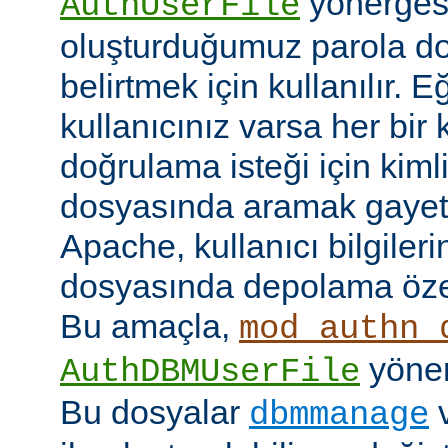
yönerges
AuthUserFile
oluşturduğumuz parola do
belirtmek için kullanılır. 
kullanıcınız varsa her bir 
doğrulama isteği için kimlik
dosyasında aramak gayet 
Apache, kullanıcı bilgilerin
dosyasında depolama özell
Bu amaçla,
mod_authn_
yönerg
AuthDBMUserFile
Bu dosyalar
dbmmanage