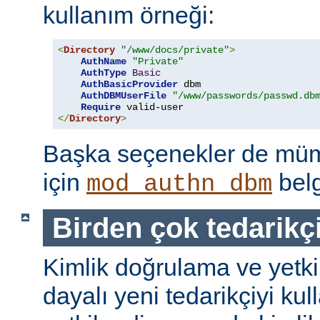
kullanım örneği:
<
Directory
"/www/docs/private"
>
AuthName
"Private"
AuthType
Basic
AuthBasicProvider
 dbm

AuthDBMUserFile
"/www/passwords/passwd.db
Require
</
Directory
>
Başka seçenekler de mümk
için
belg
mod_authn_dbm
Birden çok tedarikç
Kimlik doğrulama ve yetk
dayalı yeni tedarikçiyi kul