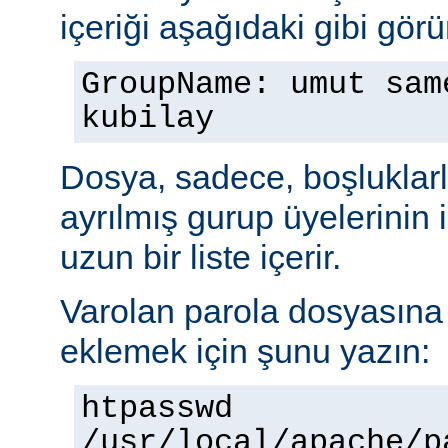
içeriği aşağıdaki gibi görü
GroupName: umut sam
kubilay
Dosya, sadece, boşluklarl
ayrılmış gurup üyelerinin
uzun bir liste içerir.
Varolan parola dosyasına b
eklemek için şunu yazın:
htpasswd
/usr/local/apache/p