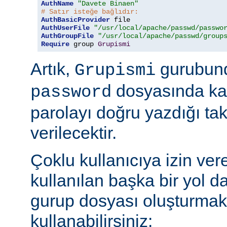
AuthName
"Davete Binaen"
# Satır isteğe bağlıdır:
AuthBasicProvider
AuthUserFile
"/usr/local/apache/passwd/passwo
AuthGroupFile
"/usr/local/apache/passwd/group
Require
 group 
Grupismi
Artık,
gurubund
Grupismi
dosyasında kay
password
parolayı doğru yazdığı tak
verilecektir.
Çoklu kullanıcıya izin ver
kullanılan başka bir yol d
gurup dosyası oluşturmak
kullanabilirsiniz: