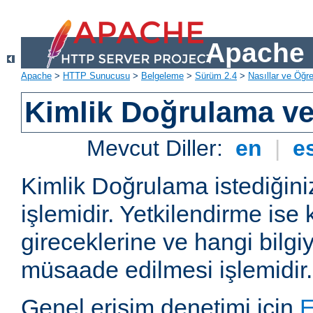
Apache 
Apache
>
HTTP Sunucusu
>
Belgeleme
>
Sürüm 2.4
>
Nasıllar ve Öğret
Kimlik Doğrulama ve
Mevcut Diller:
en
|
e
Kimlik Doğrulama istediğiniz
işlemidir. Yetkilendirme ise 
gireceklerine ve hangi bilgi
müsaade edilmesi işlemidir.
Genel erişim denetimi için
E