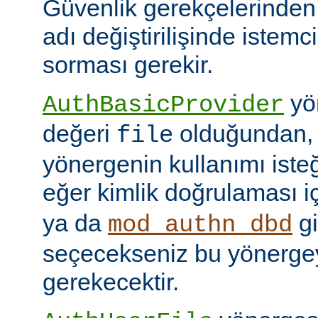
Güvenlik gerekçelerinden
adı değiştirilişinde istem
sorması gerekir.
yön
AuthBasicProvider
değeri
olduğundan,
file
yönergenin kullanımı isteğ
eğer kimlik doğrulaması i
ya da
gi
mod_authn_dbd
seçecekseniz bu yönerge
gerekecektir.