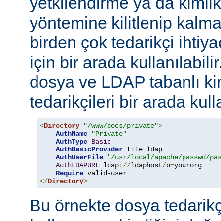
yetkilendirme ya da kimli
yöntemine kilitlenip kalm
birden çok tedarikçi ihti
için bir arada kullanılabil
dosya ve LDAP tabanlı ki
tedarikçileri bir arada kull
<
Directory
"/www/docs/private"
>
AuthName
"Private"
AuthType
Basic
AuthBasicProvider
 file ldap

AuthUserFile
"/usr/local/apache/passwd/pa
AuthLDAPURL
 ldap
://
ldaphost
/
o
=
yourorg

Require
</
Directory
>
Bu örnekte dosya tedarikçi