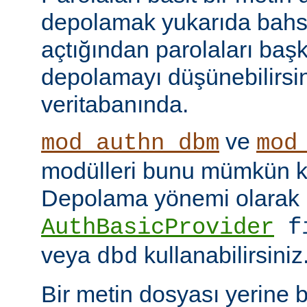
depolamak yukarıda bahse
açtığından parolaları başk
depolamayı düşünebilirsin
veritabanında.
ve
mod_authn_dbm
mod
modülleri bunu mümkün kı
Depolama yönemi olarak
AuthBasicProvider
f
veya
kullanabilirsiniz
dbd
Bir metin dosyası yerine 