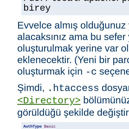
birey
Evvelce almış olduğunuz y
alacaksınız ama bu sefer 
oluşturulmak yerine var o
eklenecektir. (Yeni bir pa
oluşturmak için
seçeneğ
-c
Şimdi,
dosyan
.htaccess
bölümünüz
<Directory>
görüldüğü şekilde değiştire
AuthType
Basic