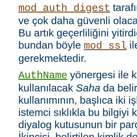
taraf
mod_auth_digest
ve çok daha güvenli olac
Bu artık geçerliliğini yitir
bundan böyle
il
mod_ssl
gerekmektedir.
yönergesi ile 
AuthName
kullanılacak
Saha
da belir
kullanımının, başlıca iki işl
istemci sıklıkla bu bilgiyi 
diyalog kutusunun bir par
İkincisi, belirtilen kimlik 