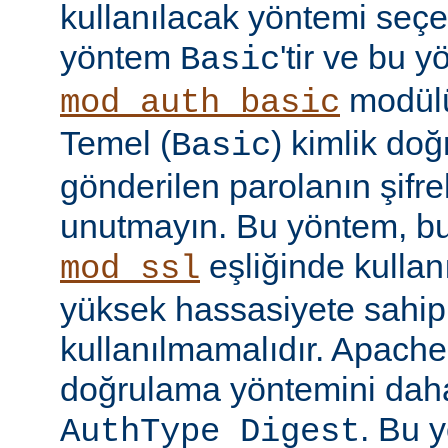
kullanılacak yöntemi seçe
yöntem
'tir ve bu 
Basic
modülü
mod_auth_basic
Temel (
) kimlik do
Basic
gönderilen parolanın şifr
unutmayın. Bu yöntem, bu
eşliğinde kullan
mod_ssl
yüksek hassasiyete sahip b
kullanılmamalıdır. Apache
doğrulama yöntemini daha
. Bu 
AuthType Digest