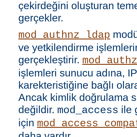
çekirdeğini oluşturan tem
gerçekler.
modül
mod_authnz_ldap
ve yetkilendirme işlemlerin
gerçekleştirir.
mod_auth
işlemleri sunucu adına, IP
karekteristiğine bağlı olara
Ancak kimlik doğrulama si
değildir.
ile
mod_access
için
mod_access_compa
daha vardır.