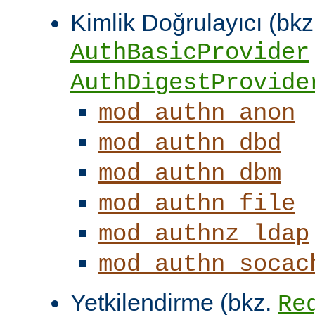
Kimlik Doğrulayıcı (bkz
AuthBasicProvider
AuthDigestProvide
mod_authn_anon
mod_authn_dbd
mod_authn_dbm
mod_authn_file
mod_authnz_ldap
mod_authn_socac
Yetkilendirme (bkz.
Re